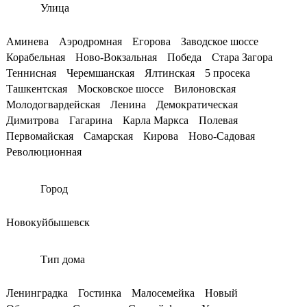
Улица
Аминева
Аэродромная
Егорова
Заводское шоссе
Корабельная
Ново-Вокзальная
Победа
Стара Загора
Теннисная
Черемшанская
Ялтинская
5 просека
Ташкентская
Московское шоссе
Вилоновская
Молодогвардейская
Ленина
Демократическая
Димитрова
Гагарина
Карла Маркса
Полевая
Первомайская
Самарская
Кирова
Ново-Садовая
Революционная
Город
Новокуйбышевск
Тип дома
Ленинградка
Гостинка
Малосемейка
Новый