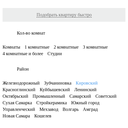
Подобрать квартиру быстро
Кол-во комнат
Комнаты
1 комнатные
2 комнатные
3 комнатные
4 комнатные и более
Студии
Район
Железнодорожный
Зубчаниновка
Кировский
Красноглинский
Куйбышевский
Ленинский
Октябрьский
Промышленный
Самарский
Советский
Сухая Самарка
Стройкерамика
Южный город
Управленческий
Мехзавод
Волгарь
Амград
Новая Самара
Кошелев