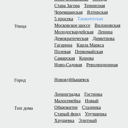
Стара Загора
Теннисная
Черемшанская
Ялтинская
5 просека
Ташкентская
Московское шоссе
Вилоновская
Улица
Молодогвардейская
Ленина
Демократическая
Димитрова
Гагарина
Карла Маркса
Полевая
Первомайская
Самарская
Кирова
Ново-Садовая
Революционная
Новокуйбышевск
Город
Ленинградка
Гостинка
Малосемейка
Новый
Общежитие
Сталинка
Тип дома
Старый фонд
Улучшенка
Хрущевка
Элитный