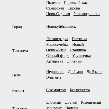
Полевая
Первомайская
Самарская
Кирова
Ново-Садовая
Революционная
Новокуйбышевск
Город
Ленинградка
Гостинка
Малосемейка
Новый
Общежитие
Сталинка
Тип дома
Старый фонд
Улучшенка
Хрущевка
Элитный
Недорогие
До 2 млн
До 5 млн
Цена
Элитные
С ремонтом
Без ремонта
Ремонт
Блочный
Другой
Кирпичный
Монолит
Панели
Тип стен