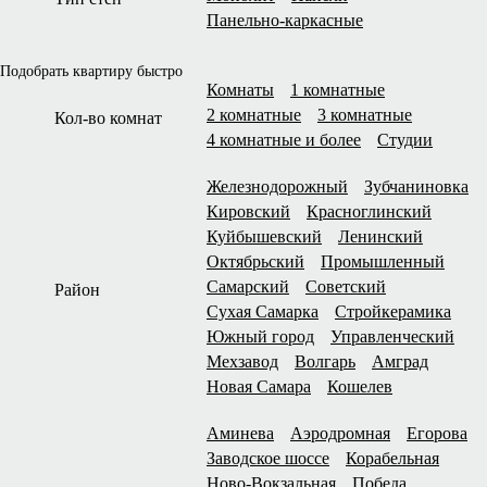
Панельно-каркасные
Подобрать квартиру быстро
Комнаты
1 комнатные
2 комнатные
3 комнатные
Кол-во комнат
4 комнатные и более
Студии
Железнодорожный
Зубчаниновка
Кировский
Красноглинский
Куйбышевский
Ленинский
Октябрьский
Промышленный
Самарский
Советский
Район
Сухая Самарка
Стройкерамика
Южный город
Управленческий
Мехзавод
Волгарь
Амград
Новая Самара
Кошелев
Аминева
Аэродромная
Егорова
Заводское шоссе
Корабельная
Ново-Вокзальная
Победа