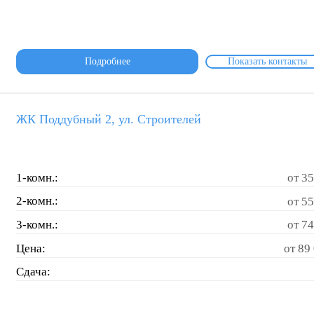
Подробнее
Показать контакты
ЖК Поддубный 2, ул. Строителей
1-комн.:
от 35
2-комн.:
от 55
3-комн.:
от 74
Цена:
от 89 
Сдача: