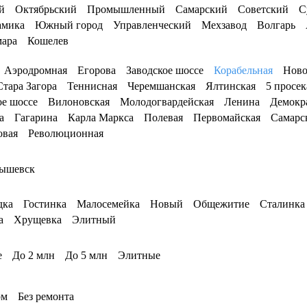
й
Октябрьский
Промышленный
Самарский
Советский
С
амика
Южный город
Управленческий
Мехзавод
Волгарь
мара
Кошелев
Аэродромная
Егорова
Заводское шоссе
Корабельная
Ново
Стара Загора
Теннисная
Черемшанская
Ялтинская
5 просек
е шоссе
Вилоновская
Молодогвардейская
Ленина
Демокр
а
Гагарина
Карла Маркса
Полевая
Первомайская
Самарс
овая
Революционная
ышевск
дка
Гостинка
Малосемейка
Новый
Общежитие
Сталинка
а
Хрущевка
Элитный
е
До 2 млн
До 5 млн
Элитные
ом
Без ремонта