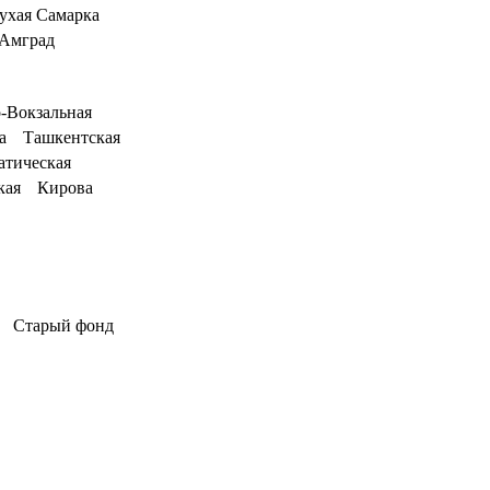
ухая Самарка
Амград
-Вокзальная
а
Ташкентская
атическая
кая
Кирова
Старый фонд