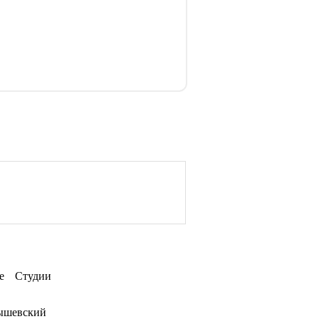
е
Студии
ышевский