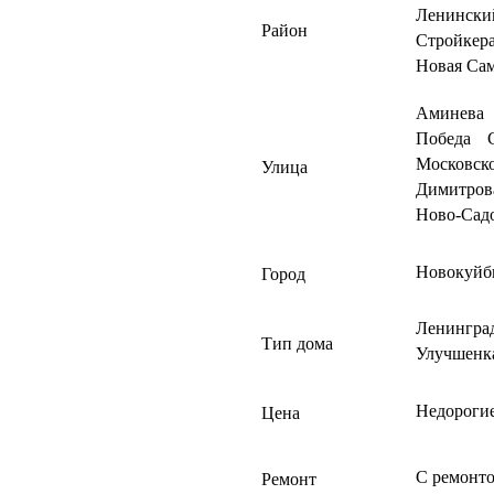
Ленински
Район
Стройкер
Новая Са
Аминева
Победа
Московско
Улица
Димитров
Ново-Сад
Новокуйб
Город
Ленингра
Тип дома
Улучшенк
Недороги
Цена
С ремонт
Ремонт