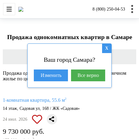
НОВОСТРОЙКИ
КВАРТИРЫ
ДОМА И УЧАС
8 (800) 250-04-53
Продажа однокомнатных квартир в Самаре
X
Фильтр
Ваш город Самара?
Продажа однокомнатных квартир в Самаре во вторичном
Изменить
Все верно
жилье по цене от 2 750 000 руб. до 13 600 000 руб.
2
1-комнатная квартира, 55.6 м
14 этаж, Садовая ул, 168 / ЖК «Садовая»
24 июл. 2026
9 730 000 руб.
2