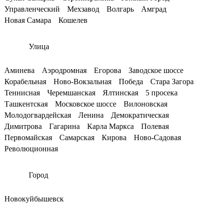
Управленческий
Мехзавод
Волгарь
Амград
Новая Самара
Кошелев
Улица
Аминева
Аэродромная
Егорова
Заводское шоссе
Корабельная
Ново-Вокзальная
Победа
Стара Загора
Теннисная
Черемшанская
Ялтинская
5 просека
Ташкентская
Московское шоссе
Вилоновская
Молодогвардейская
Ленина
Демократическая
Димитрова
Гагарина
Карла Маркса
Полевая
Первомайская
Самарская
Кирова
Ново-Садовая
Революционная
Город
Новокуйбышевск