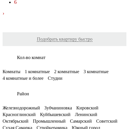
6
›
Подобрать квартиру быстро
Кол-во комнат
Комнаты
1 комнатные
2 комнатные
3 комнатные
4 комнатные и более
Студии
Район
Железнодорожный
Зубчаниновка
Кировский
Красноглинский
Куйбышевский
Ленинский
Октябрьский
Промышленный
Самарский
Советский
Сухая Самарка
Стройкерамика
Южный город