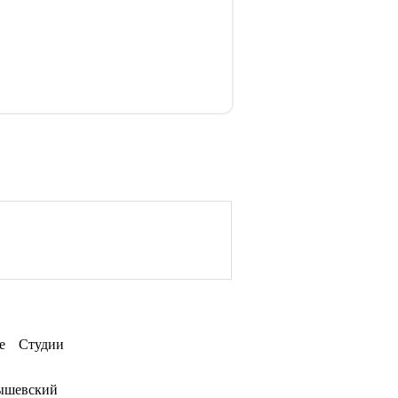
е
Студии
ышевский