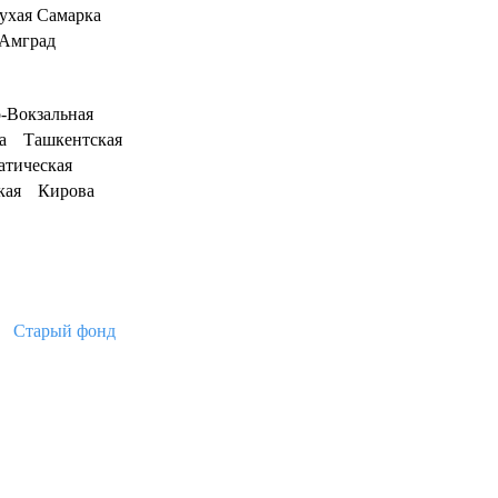
ухая Самарка
Амград
-Вокзальная
а
Ташкентская
атическая
кая
Кирова
Старый фонд