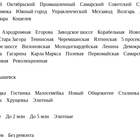
й
Октябрьский
Промышленный
Самарский
Советский
С
амика
Южный город
Управленческий
Мехзавод
Волгарь
мара
Кошелев
Аэродромная
Егорова
Заводское шоссе
Корабельная
Ново
Стара Загора
Теннисная
Черемшанская
Ялтинская
5 просек
е шоссе
Вилоновская
Молодогвардейская
Ленина
Демокр
а
Гагарина
Карла Маркса
Полевая
Первомайская
Самарс
овая
Революционная
ышевск
дка
Гостинка
Малосемейка
Новый
Общежитие
Сталинка
а
Хрущевка
Элитный
е
До 2 млн
До 5 млн
Элитные
ом
Без ремонта