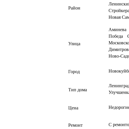
Ленински
Район
Стройкер
Новая Са
Аминева
Победа
Московско
Улица
Димитров
Ново-Сад
Новокуйб
Город
Ленингра
Тип дома
Улучшенк
Недороги
Цена
С ремонт
Ремонт