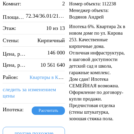
Комнат:
2
Номер объекта: 112238
Менеджер объекта:
2
72.34/36.01/21.17
Площадь, м
:
Водянов Андрей
Ипотека 6%. Квартира 2к в
Этаж:
10 из 13
новом доме по ул. Кирова
253. Качественные
Стены:
Кирпичный
кирпичные дома.
2
146 000
Отличная инфраструктура,
Цена, руб./м
:
в шаговой доступности
Цена, руб.:
10 561 640
детский сад и школа,
гаражные комплекс.
Район:
Квартиры в Кировском районе Самары
Дом сдан! Ипотека
СЕМЕЙНАЯ возможна.
следить за изменением
Оформление по договору-
цены
купли продажи.
Предчистовая отделка
Ипотека:
Рассчитать
(стены штукатурка,
хорошая стяжка пола,
радиаторы, окна ПВХ,
электрика по квартире).
другие похожие