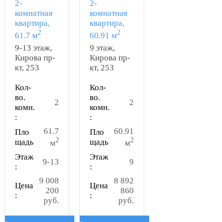
2-
2-
комнатная
комнатная
квартира,
квартира,
2
2
61.7 м
60.91 м
9-13 этаж,
9 этаж,
Кирова пр-
Кирова пр-
кт, 253
кт, 253
Кол-
Кол-
во.
во.
2
2
комн.
комн.
:
:
61.7
60.91
Пло
Пло
2
2
щадь
щадь
м
м
Этаж
Этаж
9-13
9
:
:
9 008
8 892
Цена
Цена
200
860
:
:
руб.
руб.