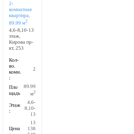
2-
комнатная
квартира,
2
89.99 м
4,6-8,10-13
этаж,
Кирова пр-
кт, 253
Кол-
во.
2
комн.
:
89.99
Пло
2
щадь
м
4,6-
Этаж
8,10-
:
13
13
Цена
138