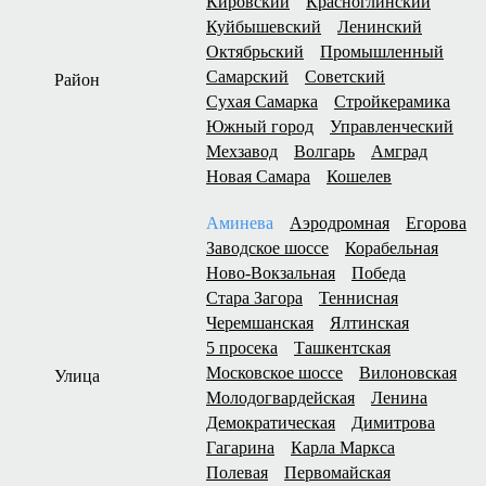
Кировский
Красноглинский
Куйбышевский
Ленинский
Октябрьский
Промышленный
Самарский
Советский
Район
Сухая Самарка
Стройкерамика
Южный город
Управленческий
Мехзавод
Волгарь
Амград
Новая Самара
Кошелев
Аминева
Аэродромная
Егорова
Заводское шоссе
Корабельная
Ново-Вокзальная
Победа
Стара Загора
Теннисная
Черемшанская
Ялтинская
5 просека
Ташкентская
Московское шоссе
Вилоновская
Улица
Молодогвардейская
Ленина
Демократическая
Димитрова
Гагарина
Карла Маркса
Полевая
Первомайская