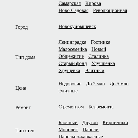
Самарская
Кирова
Ново-Садовая
Революционная
Новокуйбышевск
Город
Ленинградка
Гостинка
Малосемейка
Новый
Общежитие
Сталинка
Тип дома
Старый фонд
Улучшенка
Хрущевка
Элитный
Недорогие
До 2 млн
До 5 млн
Цена
Элитные
С ремонтом
Без ремонта
Ремонт
Блочный
Другой
Кирпичный
Монолит
Панели
Тип стен
Панельно-каркасные