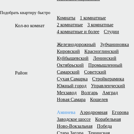
Подобрать квартиру быстро
Комнаты
1 комнатные
2 комнатные
3 комнатные
Кол-во комнат
4 комнатные и более
Студии
Железнодорожный
Зубчаниновка
Кировский
Красноглинский
Куйбышевский
Ленинский
Октябрьский
Промышленный
Самарский
Советский
Район
Сухая Самарка
Стройкерамика
Южный город
Управленческий
Мехзавод
Волгарь
Амград
Новая Самара
Кошелев
Аминева
Аэродромная
Егорова
Заводское шоссе
Корабельная
Ново-Вокзальная
Победа
Стара Загора
Теннисная