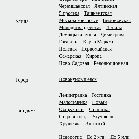
Черемшанская
Ялтинская
5 просека
Ташкентская
Московское шоссе
Вилоновская
Улица
Молодогвардейская
Ленина
Демократическая
Димитрова
Гагарина
Карла Маркса
Полевая
Первомайская
Самарская
Кирова
Ново-Садовая
Революционная
Новокуйбышевск
Город
Ленинградка
Гостинка
Малосемейка
Новый
Общежитие
Сталинка
Тип дома
Старый фонд
Улучшенка
Хрущевка
Элитный
Недорогие
До 2 млн
До 5 млн