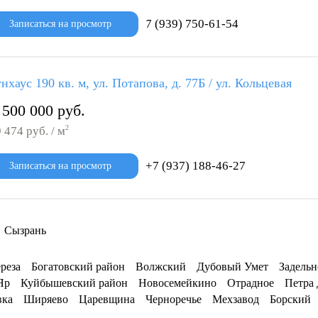
7 (939) 750-61-54
Записаться на просмотр
нхаус 190 кв. м, ул. Потапова, д. 77Б / ул. Кольцевая
 500 000 руб.
2
 474 руб. / м
+7 (937) 188-46-27
Записаться на просмотр
Сызрань
реза
Богатовский район
Волжский
Дубовый Умет
Задельн
Яр
Куйбышевский район
Новосемейкино
Отрадное
Петра
вка
Ширяево
Царевщина
Черноречье
Мехзавод
Борский