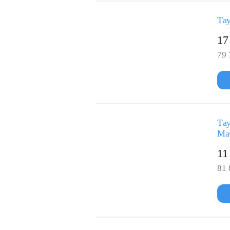
Тау
17
79 
Тау
Ма
11
81 