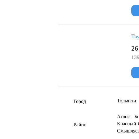
Тау
26
139
Тольятти
Город
Аглос
Бе
Красный 
Район
Смышляе