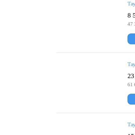
Та
8 
47 
Тау
23
61 
Тау