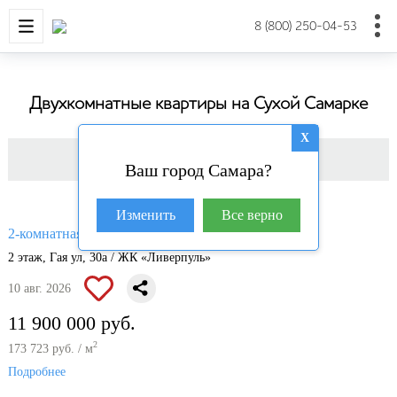
НОВОСТРОЙКИ
КВАРТИРЫ
ДОМА И УЧАС
8 (800) 250-04-53
Двухкомнатные квартиры на Сухой Самарке
X
Фильтр
Ваш город Самара?
Изменить
Все верно
2
2-комнатная квартира, 68.5 м
2 этаж, Гая ул, 30а / ЖК «Ливерпуль»
10 авг. 2026
11 900 000 руб.
2
173 723 руб. / м
Подробнее