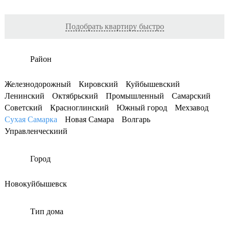
Подобрать квартиру быстро
Район
Железнодорожный
Кировский
Куйбышевский
Ленинский
Октябрьский
Промышленный
Самарский
Советский
Красноглинский
Южный город
Мехзавод
Сухая Самарка
Новая Самара
Волгарь
Управленческиий
Город
Новокуйбышевск
Тип дома