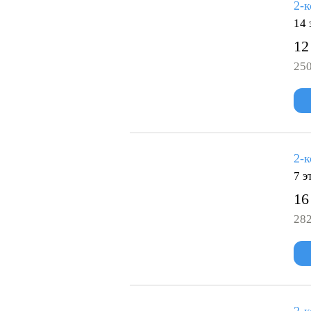
2-к
14 
12
250
2-к
7 э
16
282