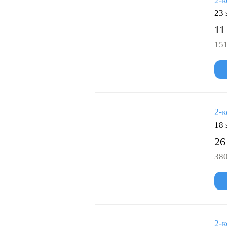
2-к
23 
11
151
2-к
18 
26
380
2-к