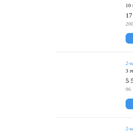
10 
17
200
2-к
3 э
5 
96 
2-к