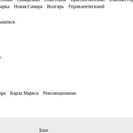
марка
Новая Самара
Волгарь
Управленческиий
ышевск
е
ора
Карла Маркса
Революционная
Блог