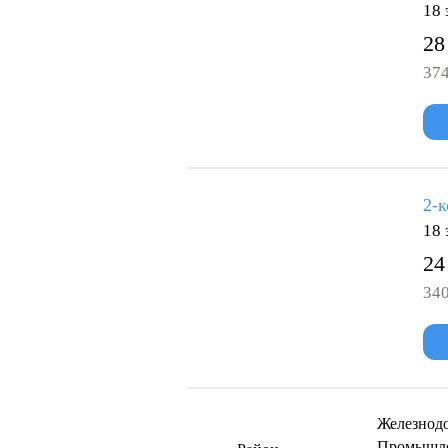
18 
28
374
2-к
18 
24
340
Железнод
Промышл