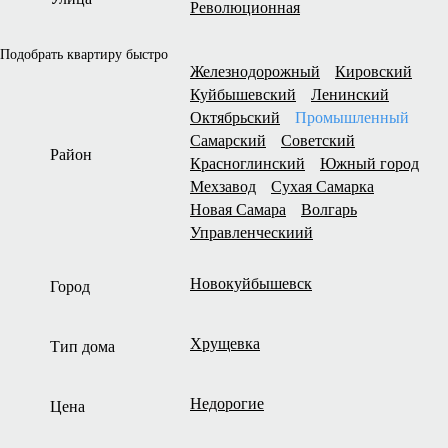
Революционная
Подобрать квартиру быстро
Железнодорожный
Кировский
Куйбышевский
Ленинский
Октябрьский
Промышленный
Самарский
Советский
Район
Красноглинский
Южный город
Мехзавод
Сухая Самарка
Новая Самара
Волгарь
Управленческиий
Новокуйбышевск
Город
Хрущевка
Тип дома
Недорогие
Цена