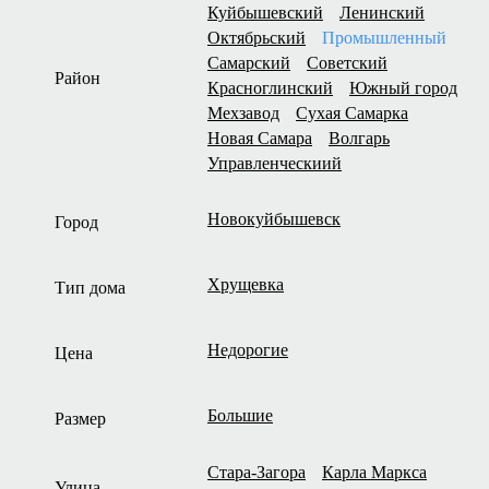
Куйбышевский
Ленинский
Октябрьский
Промышленный
Самарский
Советский
Район
Красноглинский
Южный город
Мехзавод
Сухая Самарка
Новая Самара
Волгарь
Управленческиий
Новокуйбышевск
Город
Хрущевка
Тип дома
Недорогие
Цена
Большие
Размер
Стара-Загора
Карла Маркса
Улица