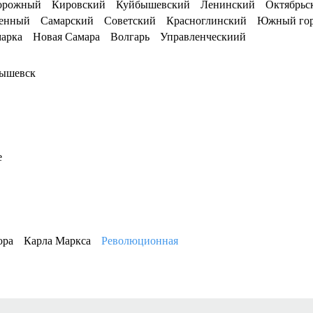
орожный
Кировский
Куйбышевский
Ленинский
Октябрьс
енный
Самарский
Советский
Красноглинский
Южный го
марка
Новая Самара
Волгарь
Управленческиий
ышевск
е
ора
Карла Маркса
Революционная