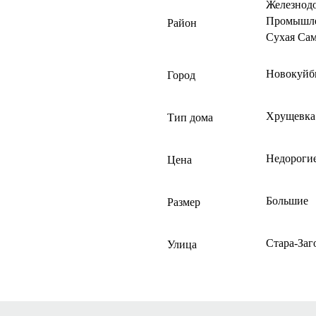
Железнод
Промышл
Район
Сухая Са
Новокуйб
Город
Хрущевка
Тип дома
Недороги
Цена
Большие
Размер
Стара-Заг
Улица