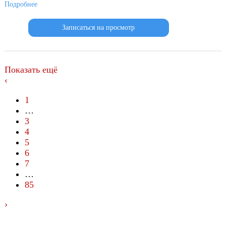
Подробнее
Записаться на просмотр
Показать ещё
‹
1
…
3
4
5
6
7
…
85
›