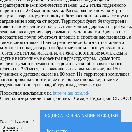
характеристиками: количество этажей- 22 2 этажа подземного
паркинга на 273 машино-места. Расположение дома внутри
квартала гарантирует тишину и безопасность, исключает шум и
загрязнение воздуха от дорог. Территория будет благоустроена:
появятся внутренние проезды, пешеходные дорожки и тротуары,
зеленые насаждения с деревьями и кустарниками. Для разных
возрастных групп обустроят игровые и спортивные площадки, а
также зоны отдыха. В непосредственной близости от жилого
комплекса находятся разнообразные социальные учреждения,
торговые центры, магазины, аптеки, спортивные комплексы и
другие необходимые объекты инфраструктуры. Кроме того,
выделен участок земли под строительство образовательного
центра на 230 мест, включающего начальную школу на 150
учеников с детским садом на 80 мест. На территории комплекса
запланированы спортивные и игровые площадки, а также
отдельные зоны для каждой группы детского сада.
Проектная декларация на
https://наш.дом.рф
Специализированный застройщик - Самара-Еврострой СК ООО
ПОДПИСАТЬСЯ НА АКЦИИ И СКИДКИ
Все
/
1-комн.
/
2-комн.
/
Количество