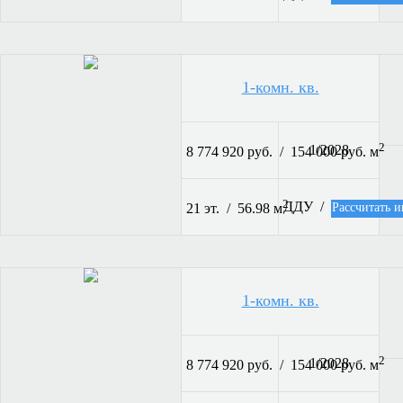
1-комн. кв.
2
1/2028
8 774 920 руб. / 154 000 руб. м
2
ДДУ /
Рассчитать и
21 эт. / 56.98 м
1-комн. кв.
2
1/2028
8 774 920 руб. / 154 000 руб. м