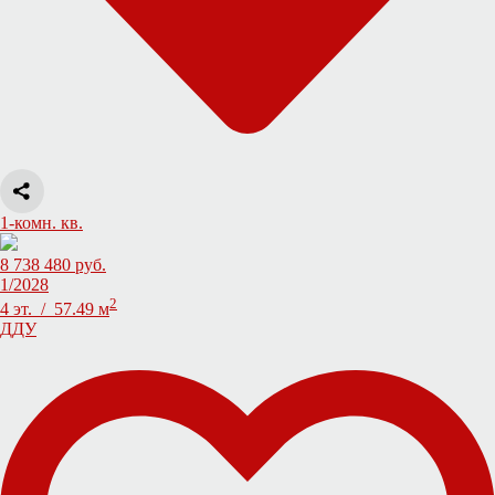
1-комн. кв.
8 738 480 руб.
1/2028
2
4 эт. / 57.49 м
ДДУ