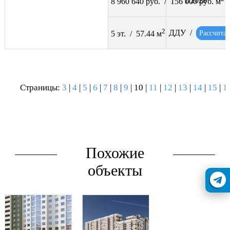
1/2028
8 960 640 руб. / 156 000 руб. м
2
ДДУ /
Рассчитат
5 эт. / 57.44 м
Страницы:
3
|
4
|
5
|
6
|
7
|
8
|
9
| 10 |
11
|
12
|
13
|
14
|
15
|
1
Похожие
объекты