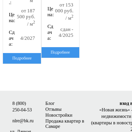
м
.:
от 153
Це
от 187
000 руб.
Це
на:
500 руб.
2
/ м
на:
2
/ м
Сд
сдан -
Сд
ач
4/2025
ач
4/2027
а:
а:
Подробнее
Подробнее
8 (800)
Блог
вход 
Отзывы
250-04-53
«Новая жизнь»
Новостройки
недвижимости 
nlre@bk.ru
Продажа квартир в
(квартиры в новост
Самаре
ул. Дачная,