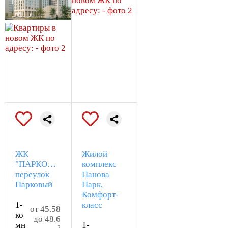
ЖК
Жилой
"ПАРКОВЫЙ",
комплекс
переулок
Панова
Парковый
Парк,
Комфорт-
1-
класс
от 45.58
ко
до 48.6
мн
1-