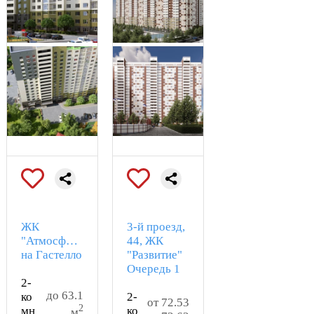
ЖК
3-й проезд,
"Атмосфера"
44, ЖК
на Гастелло
"Развитие"
Очередь 1
2-
до 63.1
ко
2-
от 72.53
2
мн
ко
м