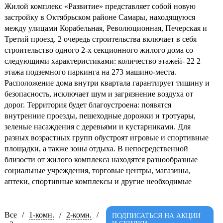
Жилой комплекс «Развитие» представляет собой новую
застройку в Октябрьском районе Самары, находящуюся
между улицами Корабельная, Революционная, Печерская и
Третий проезд. 2 очередь строительства включает в себя
строительство одного 2-х секционного жилого дома со
следующими характеристиками: количество этажей- 22 2
этажа подземного паркинга на 273 машино-места.
Расположение дома внутри квартала гарантирует тишину и
безопасность, исключает шум и загрязнение воздуха от
дорог. Территория будет благоустроена: появятся
внутренние проезды, пешеходные дорожки и тротуары,
зеленые насаждения с деревьями и кустарниками. Для
разных возрастных групп обустроят игровые и спортивные
площадки, а также зоны отдыха. В непосредственной
близости от жилого комплекса находятся разнообразные
социальные учреждения, торговые центры, магазины,
аптеки, спортивные комплексы и другие необходимые
объекты инфраструктуры. Кроме того, выделен участок
земли под строительство образовательного центра на 230
мест, включающего начальную школу на 150 учеников с
Все
/
1-комн.
/
2-комн.
/
ПОДПИСАТЬСЯ НА АКЦИИ