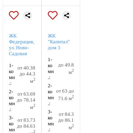
ЖК
ЖК
Федерация,
"Капитал"
ул. Ново-
дом 3
Садовая
1-
до 49.8
1-
ко
от 40.38
2
ко
мн
м
до 44.3
мн
.:
2
м
.:
2-
от 63 до
2-
ко
от 63.69
2
ко
мн
71.6 м
до 78.14
мн
.:
2
м
.:
3-
от 84.3
3-
ко
от 83.73
до 86.1
ко
мн
до 84.63
2
м
мн
.:
2