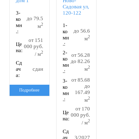
дом 1
Ново-
Садовая ул,
3-
120-122
до 79.5
ко
2
мн
1-
м
до 56.6
.:
ко
2
мн
м
от 151
.:
Це
000 руб.
на:
2
2-
/ м
от 56.28
ко
до 82.26
Сд
мн
2
м
ач
сдан
.:
а:
от 85.68
3-
до
ко
Подробнее
167.49
мн
2
.:
м
от 170
Це
000 руб.
на:
2
/ м
Сд
ач
3/2027