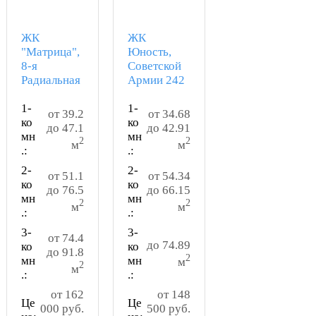
ЖК
ЖК
"Матрица",
Юность,
8-я
Советской
Радиальная
Армии 242
1-
1-
от 39.2
от 34.68
ко
ко
до 47.1
до 42.91
мн
мн
2
2
м
м
.:
.:
2-
2-
от 51.1
от 54.34
ко
ко
до 76.5
до 66.15
мн
мн
2
2
м
м
.:
.:
3-
3-
от 74.4
до 74.89
ко
ко
до 91.8
2
мн
мн
м
2
м
.:
.:
от 162
от 148
Це
Це
000 руб.
500 руб.