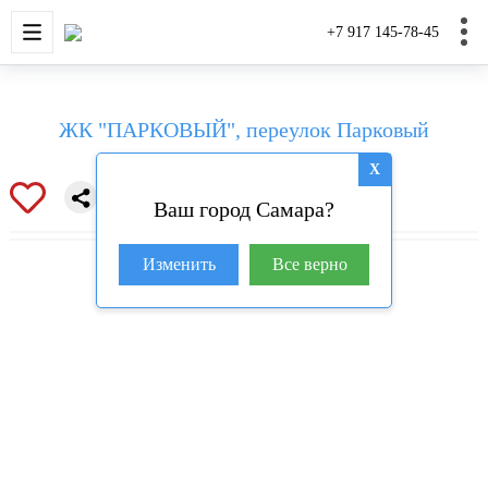
НОВОСТРОЙКИ
КВАРТИРЫ
ДОМА И УЧАС
+7 917 145-78-45
ЖК "ПАРКОВЫЙ", переулок Парковый
X
Ваш город Самара?
Изменить
Все верно