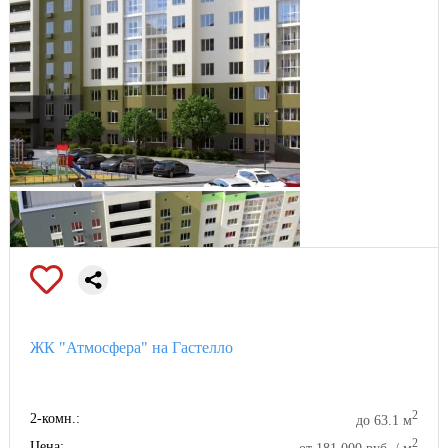
ЖК "Атмосфера" на Гастелло
2
2-комн.:
до 63.1 м
2
Цена: