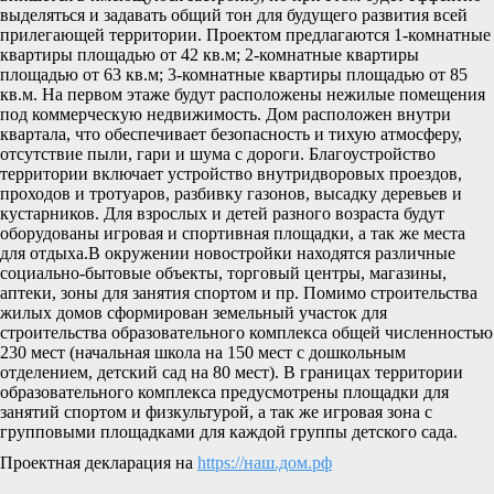
выделяться и задавать общий тон для будущего развития всей
прилегающей территории. Проектом предлагаются 1-комнатные
квартиры площадью от 42 кв.м; 2-комнатные квартиры
площадью от 63 кв.м; 3-комнатные квартиры площадью от 85
кв.м. На первом этаже будут расположены нежилые помещения
под коммерческую недвижимость. Дом расположен внутри
квартала, что обеспечивает безопасность и тихую атмосферу,
отсутствие пыли, гари и шума с дороги. Благоустройство
территории включает устройство внутридворовых проездов,
проходов и тротуаров, разбивку газонов, высадку деревьев и
кустарников. Для взрослых и детей разного возраста будут
оборудованы игровая и спортивная площадки, а так же места
для отдыха.В окружении новостройки находятся различные
социально-бытовые объекты, торговый центры, магазины,
аптеки, зоны для занятия спортом и пр. Помимо строительства
жилых домов сформирован земельный участок для
строительства образовательного комплекса общей численностью
230 мест (начальная школа на 150 мест с дошкольным
отделением, детский сад на 80 мест). В границах территории
образовательного комплекса предусмотрены площадки для
занятий спортом и физкультурой, а так же игровая зона с
групповыми площадками для каждой группы детского сада.
Проектная декларация на
https://наш.дом.рф