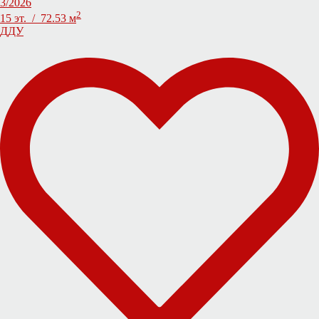
3/2026
2
15 эт. / 72.53 м
ДДУ