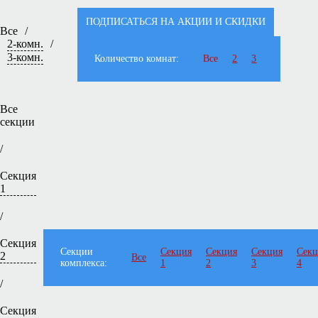
ПОДПИСАТЬСЯ НА АКЦИИ И СКИДКИ
Все
/
2-комн.
/
3-комн.
Количество комнат:
Все
2
3
Все
секции
/
Секция
1
/
Секция
Секции
Секция
Секция
Секция
Секц
2
Все
комплекса:
1
2
3
4
/
Секция