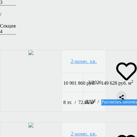
3
/
Секция
4
2-комн. кв.
2
3/2026
10 901 860 руб. / 149 628 руб. м
2
ДДУ /
Рассчитать ипотек
8 эт. / 72.86 м
2-комн. кв.