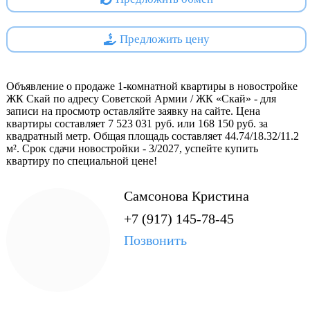
использование пространства, делая проживание
комфортным и функциональным. Современные
инженерные системы обеспечивают высокий уровень
Предложить цену
комфорта круглый год.
- Использование современных технологий строительства и
материалов гарантирует долговечность конструкций и
Объявление о продаже 1-комнатной квартиры в новостройке
экономичность эксплуатации помещений жильцами.
ЖК Скай по адресу Советской Армии / ЖК «Скай» - для
записи на просмотр оставляйте заявку на сайте. Цена
Расположение позволяет быстро добраться до различных
квартиры составляет 7 523 031 руб. или 168 150 руб. за
районов города, что удобно для работающих жителей.
квадратный метр. Общая площадь составляет 44.74/18.32/11.2
Близость парков и рек способствует поддержанию
м². Срок сдачи новостройки - 3/2027, успейте купить
благоприятной экологической ситуации в районе.
квартиру по специальной цене!
Безопасность: наличие охраняемых территорий повышает
уровень безопасности проживающих.
Самсонова Кристина
Современная архитектура: внешний вид зданий
+7 (917) 145-78-45
соответствует современным тенденциям дизайна и
архитектуры.
Позвонить
Таким образом, жилой комплекс «Скай» представляет
собой удачный выбор для тех, кто хочет сочетать комфорт
городского образа жизни с возможностью отдохнуть в
тихих зеленых зонах поблизости. Это идеальное решение
для семей с детьми, молодых специалистов и всех, кто