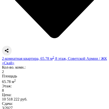
2
2-комнатная квартира, 65.78 м
8 этаж, Советской Армии / ЖК
«Скай»
Кол-во. комн.:
2
Площадь
2
65.78 м
Этаж:
8
Цена:
10 518 222 руб.
Сдача:
3/2027