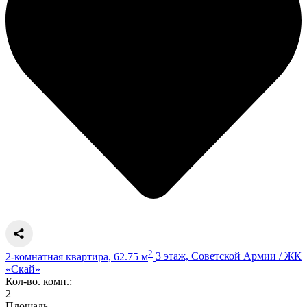
2
2-комнатная квартира, 62.75 м
3 этаж, Советской Армии / ЖК
«Скай»
Кол-во. комн.:
2
Площадь