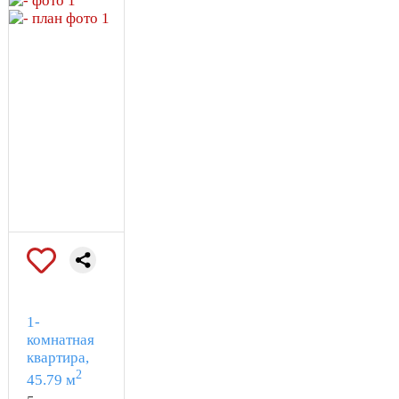
с городом и окружающей
средой.
Проектная декларация на
https://наш.дом.рф
1-
комнатная
квартира,
2
45.79 м