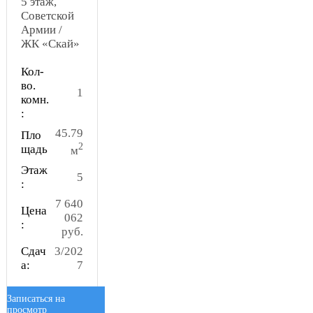
5 этаж,
Советской
Армии /
ЖК «Скай»
Кол-
во.
1
комн.
:
45.79
Пло
2
щадь
м
Этаж
5
:
7 640
Цена
062
:
руб.
Сдач
3/202
а:
7
Записаться на
просмотр