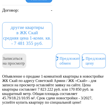
Рядом находятся парк
Дружбы и парк Победы,
Договор:
-
обеспечивающие
возможность насладиться
природой и провести
другие квартиры
свободное время на свежем
в ЖК Скай
воздухе.
средняя цена 1-комн. кв.
- Фасады домов
- 7 481 355 руб.
гармонично вписываются в
окружающую среду
благодаря своему
Записаться
Предложить
Предложить
современному дизайну.
на просмотр
обмен
цену
Панорамные окна
позволяют наслаждаться
видами на Волгу,
Объявление о продаже 1-комнатной квартиры в новостройке
ЖК Скай по адресу Советской Армии / ЖК «Скай» - для
обеспечивая квартиры
записи на просмотр оставляйте заявку на сайте. Цена
естественным освещением
квартиры составляет 7 823 222 руб. или 170 850 руб. за
и эстетическим
квадратный метр. Общая площадь составляет
удовольствием.
45.79/18.21/10.95 м². Срок сдачи новостройки - 3/2027,
- Территория вокруг жилых
успейте купить квартиру по специальной цене!
зданий благоустроена и