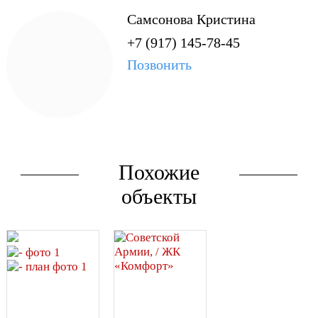
оборудована детскими
Самсонова Кристина
площадками, спортивными
+7 (917) 145-78-45
зонами и зелеными
насаждениями, что
Позвонить
позволяет жителям
чувствовать себя
комфортно вне
зависимости от возраста.
- Удобная планировка
квартир обеспечивает
Похожие
оптимальное
использование
объекты
пространства, делая
проживание комфортным и
функциональным.
Современные инженерные
системы обеспечивают
высокий уровень комфорта
круглый год.
- Использование