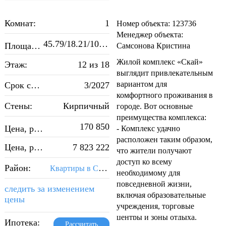
Комнат:
1
Номер объекта: 123736
Менеджер объекта:
2
45.79/18.21/10.95
Площадь, м
:
Самсонова Кристина
Жилой комплекс «Скай»
Этаж:
12 из 18
выглядит привлекательным
вариантом для
Срок сдачи:
3/2027
комфортного проживания в
Стены:
Кирпичный
городе. Вот основные
преимущества комплекса:
2
170 850
Цена, руб./м
:
- Комплекс удачно
расположен таким образом,
Цена, руб.:
7 823 222
что жители получают
доступ ко всему
Район:
Квартиры в Советском районе Самары
необходимому для
повседневной жизни,
следить за изменением
включая образовательные
цены
учреждения, торговые
центры и зоны отдыха.
Ипотека:
Рассчитать