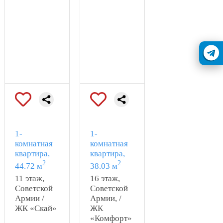
современных технологий
строительства и
материалов гарантирует
долговечность
конструкций и
экономичность
эксплуатации помещений
жильцами.
Расположение позволяет
быстро добраться до
различных районов города,
что удобно для работающих
1-
1-
жителей.
комнатная
комнатная
Близость парков и рек
квартира,
квартира,
способствует поддержанию
2
2
44.72 м
38.03 м
благоприятной
11 этаж,
16 этаж,
экологической ситуации в
Советской
Советской
районе.
Армии /
Армии, /
Безопасность: наличие
ЖК «Скай»
ЖК
охраняемых территорий
«Комфорт»