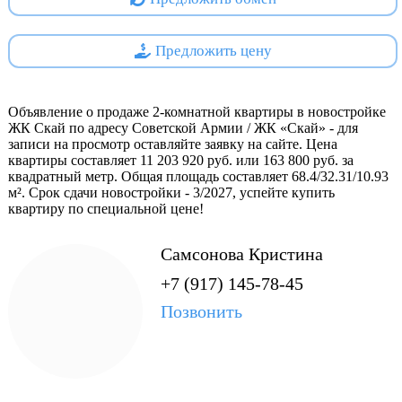
использование пространства, делая проживание
комфортным и функциональным. Современные
инженерные системы обеспечивают высокий уровень
Предложить цену
комфорта круглый год.
- Использование современных технологий строительства и
материалов гарантирует долговечность конструкций и
Объявление о продаже 2-комнатной квартиры в новостройке
экономичность эксплуатации помещений жильцами.
ЖК Скай по адресу Советской Армии / ЖК «Скай» - для
записи на просмотр оставляйте заявку на сайте. Цена
Расположение позволяет быстро добраться до различных
квартиры составляет 11 203 920 руб. или 163 800 руб. за
районов города, что удобно для работающих жителей.
квадратный метр. Общая площадь составляет 68.4/32.31/10.93
Близость парков и рек способствует поддержанию
м². Срок сдачи новостройки - 3/2027, успейте купить
благоприятной экологической ситуации в районе.
квартиру по специальной цене!
Безопасность: наличие охраняемых территорий повышает
уровень безопасности проживающих.
Самсонова Кристина
Современная архитектура: внешний вид зданий
+7 (917) 145-78-45
соответствует современным тенденциям дизайна и
архитектуры.
Позвонить
Таким образом, жилой комплекс «Скай» представляет
собой удачный выбор для тех, кто хочет сочетать комфорт
городского образа жизни с возможностью отдохнуть в
тихих зеленых зонах поблизости. Это идеальное решение
для семей с детьми, молодых специалистов и всех, кто