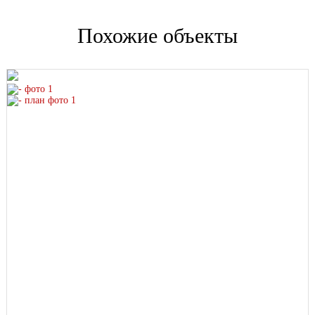
стремится жить в гармонии с городом и окружающей
Похожие объекты
средой.
Проектная декларация на
https://наш.дом.рф