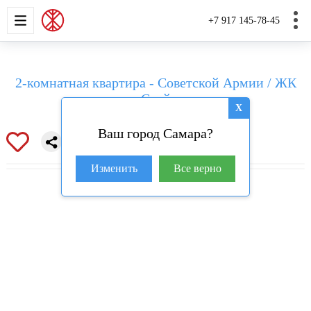
НОВОСТРОЙКИ
КВАРТИРЫ
ДОМА И УЧАС
+7 917 145-78-45
2-комнатная квартира - Советской Армии / ЖК
«Скай»
X
Ваш город Самара?
Изменить
Все верно