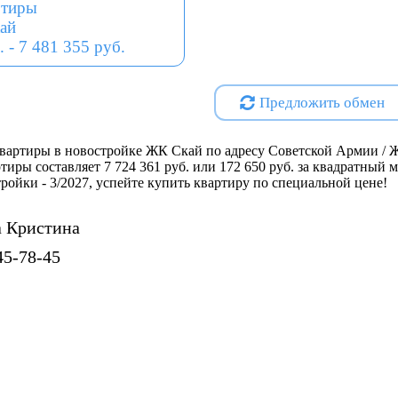
ртиры
обеспечивают высокий уровен
ай
- Использование современных
. - 7 481 355 руб.
материалов гарантирует долг
экономичность эксплуатации
Расположение позволяет быст
Предложить обмен
районов города, что удобно 
Близость парков и рек спосо
благоприятной экологической
вартиры в новостройке ЖК Скай по адресу Советской Армии / Ж
Безопасность: наличие охра
ртиры составляет 7 724 361 руб. или 172 650 руб. за квадратный
стройки - 3/2027, успейте купить квартиру по специальной цене!
уровень безопасности прожи
Современная архитектура: вн
современным тенденциям диз
 Кристина
Таким образом, жилой компле
45-78-45
удачный выбор для тех, кто х
образа жизни с возможностью
поблизости. Это идеальное р
специалистов и всех, кто стр
окружающей средой.
Проектная декларация на
http