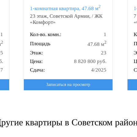
2
1-комнатная квартира, 47.68 м
1
23 этаж, Советской Армии, / ЖК
7
«Комфорт»
«
1
Кол-во. комн.:
1
К
2
2
Площадь
П
м
47.68 м
5
Этаж:
23
Э
б.
Цена:
8 820 800 руб.
Ц
27
Сдача:
4/2025
С
Записаться на просмотр
ругие квартиры в Советском райо