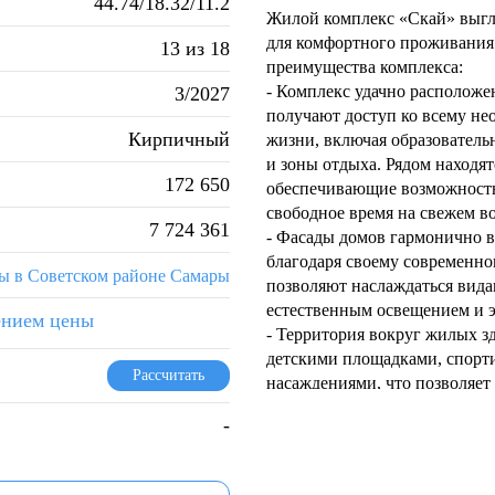
44.74/18.32/11.2
Жилой комплекс «Скай» выгл
для комфортного проживания 
13 из 18
преимущества комплекса:
- Комплекс удачно расположе
3/2027
получают доступ ко всему не
Кирпичный
жизни, включая образователь
и зоны отдыха. Рядом находя
172 650
обеспечивающие возможность
свободное время на свежем во
7 724 361
- Фасады домов гармонично 
благодаря своему современно
ы в Советском районе Самары
позволяют наслаждаться вида
естественным освещением и э
ением цены
- Территория вокруг жилых з
детскими площадками, спорт
Рассчитать
насаждениями, что позволяет
комфортно вне зависимости от
-
- Удобная планировка кварти
использование пространства,
функциональным. Современн