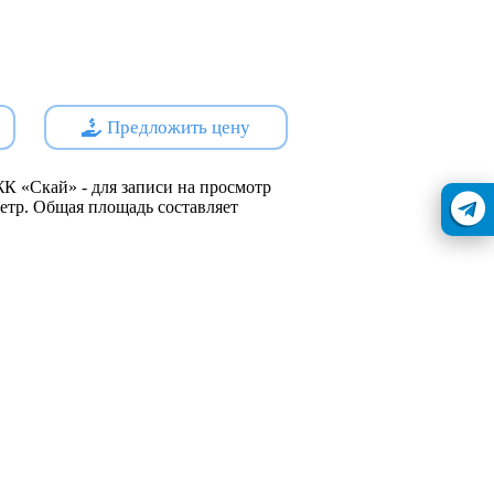
ь комфорта круглый год.
 технологий строительства и
овечность конструкций и
 помещений жильцами.
ро добраться до различных
Предложить цену
для работающих жителей.
бствует поддержанию
 ситуации в районе.
К «Скай» - для записи на просмотр
няемых территорий повышает
 метр. Общая площадь составляет
вающих.
ешний вид зданий соответствует
айна и архитектуры.
кс «Скай» представляет собой
очет сочетать комфорт городского
 отдохнуть в тихих зеленых зонах
ешение для семей с детьми, молодых
емится жить в гармонии с городом и
s://наш.дом.рф