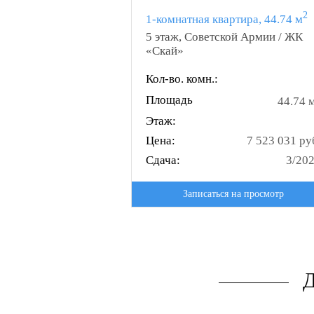
2
1-комнатная квартира, 44.74 м
5 этаж, Советской Армии / ЖК
«Скай»
Кол-во. комн.:
Площадь
44.74 
Этаж:
Цена:
7 523 031 ру
Сдача:
3/20
Записаться на просмотр
Д