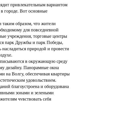
ядит привлекательным вариантом
в городе. Вот основные
н таким образом, что жители
обходимому для повседневной
ные учреждения, торговые центры
тся парк Дружбы и парк Победы,
 насладиться природой и провести
здухе.
вписываются в окружающую среду
му дизайну. Панорамные окна
ми на Волгу, обеспечивая квартиры
стетическим удовольствием.
даний благоустроена и оборудована
ивными зонами и зелеными
 жителям чувствовать себя
 возраста.
р обеспечивает оптимальное
 делая проживание комфортным и
ые инженерные системы