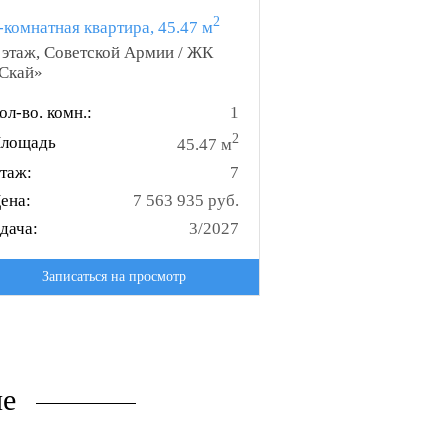
2
-комнатная квартира, 45.47 м
 этаж, Советской Армии / ЖК
Скай»
ол-во. комн.:
1
2
лощадь
45.47 м
таж:
7
ена:
7 563 935 руб.
дача:
3/2027
Записаться на просмотр
не