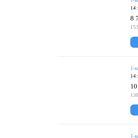
1-к
14 
8 
153
1-к
14 
10
139
1-к