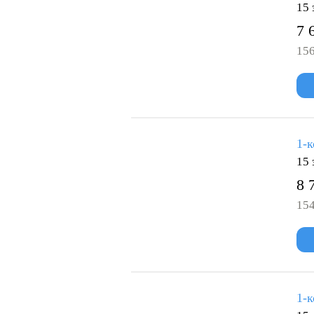
15 
7 
156
1-к
15 
8 
154
1-к