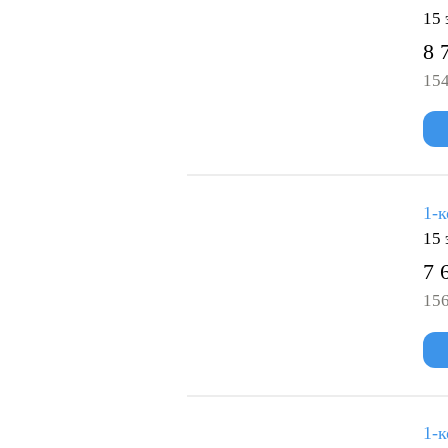
15 
8 
154
1-к
15 
7 
156
1-к