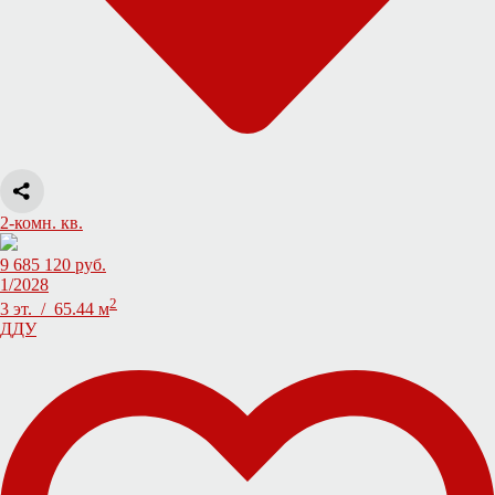
2-комн. кв.
9 685 120 руб.
1/2028
2
3 эт. / 65.44 м
ДДУ