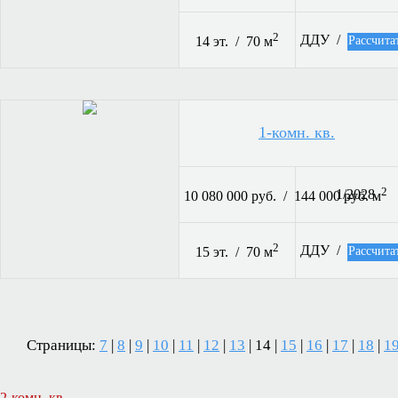
2
ДДУ /
Рассчита
14 эт. / 70 м
1-комн. кв.
2
1/2028
10 080 000 руб. / 144 000 руб. м
2
ДДУ /
Рассчита
15 эт. / 70 м
Страницы:
7
|
8
|
9
|
10
|
11
|
12
|
13
| 14 |
15
|
16
|
17
|
18
|
1
2-комн. кв.