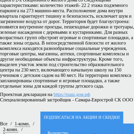
характеристиками: количество этажей- 22 2 этажа подземного
паркинга на 273 машино-места. Расположение дома внутри
квартала гарантирует тишину и безопасность, исключает шум и
загрязнение воздуха от дорог. Территория будет благоустроена:
появятся внутренние проезды, пешеходные дорожки и тротуары,
зеленые насаждения с деревьями и кустарниками. Для разных
возрастных групп обустроят игровые и спортивные площадки, а
также зоны отдыха. В непосредственной близости от жилого
комплекса находятся разнообразные социальные учреждения,
торговые центры, магазины, аптеки, спортивные комплексы и
другие необходимые объекты инфраструктуры. Кроме того,
выделен участок земли под строительство образовательного
центра на 230 мест, включающего начальную школу на 150
учеников с детским садом на 80 мест. На территории комплекса
запланированы спортивные и игровые площадки, а также
отдельные зоны для каждой группы детского сада.
Проектная декларация на
https://наш.дом.рф
Специализированный застройщик - Самара-Еврострой СК ООО
ПОДПИСАТЬСЯ НА АКЦИИ И СКИДКИ
Все
/
1-комн.
/
2-комн.
/
Количество