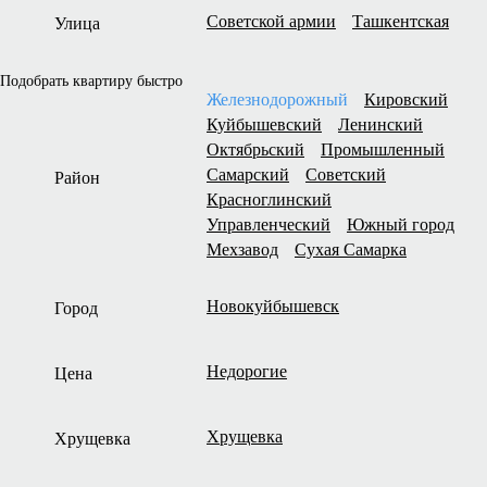
Советской армии
Ташкентская
Улица
Подобрать квартиру быстро
Железнодорожный
Кировский
Куйбышевский
Ленинский
Октябрьский
Промышленный
Самарский
Советский
Район
Красноглинский
Управленческий
Южный город
Мехзавод
Сухая Самарка
Новокуйбышевск
Город
Недорогие
Цена
Хрущевка
Хрущевка