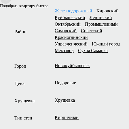
Подобрать квартиру быстро
Железнодорожный
Кировский
Куйбышевский
Ленинский
Октябрьский
Промышленный
Самарский
Советский
Район
Красноглинский
Управленческий
Южный город
Мехзавод
Сухая Самарка
Новокуйбышевск
Город
Недорогие
Цена
Хрущевка
Хрущевка
Кирпичный
Тип стен