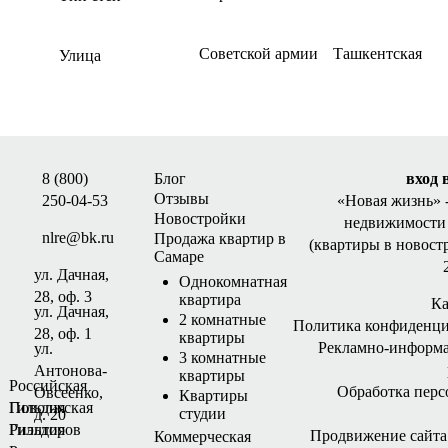
Советской армии
Ташкентская
Улица
8 (800)
Блог
вход 
Отзывы
250-04-53
«Новая жизнь»
Новостройки
недвижимости 
nlre@bk.ru
Продажа квартир в
(квартиры в новост
Самаре
ул. Дачная,
Однокомнатная
28, оф. 3
квартира
Ка
ул. Дачная,
2 комнатные
Политика конфиденци
28, оф. 1
квартиры
Рекламно-информ
ул.
3 комнатные
Антонова-
квартиры
Российская
Обработка пер
Овсеенко,
Квартиры
Гильдия
Поволжская
студии
д. 20
Риэлторов
Гильдия
Продвижение сайта -
Коммерческая