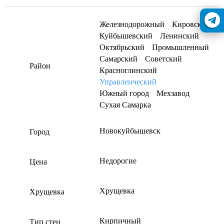
Железнодорожный
Кировский
Куйбышевский
Ленинский
Октябрьский
Промышленный
Самарский
Советский
Район
Красноглинский
Управленческий
Южный город
Мехзавод
Сухая Самарка
Новокуйбышевск
Город
Недорогие
Цена
Хрущевка
Хрущевка
Кирпичный
Тип стен