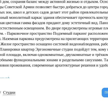
ный дом, сохраняя баланс между активной жизнью и отдыхом. Ос
ы Советской Армии позволяет быстро добраться до центра город
ых зон, школ и детских садов делает этот район привлекательным
жный монолитный каркас здания обеспечивает прочность конст
ная цветовая гамма фасадов придают дому эстетичный вид. Па
стественным освещением. Во дворе предусмотрены игровые площ
м. - Парковочное пространство Подземный паркинг расположен
м. Наземная парковка предусмотрена на прилегающих территори
ть Жилое пространство оснащено системой видеонаблюдения, раб
- Планировки квартир Эргономичные студии подойдут тем, кому 
ной площади, включая однокомнатные, двухкомнатные и трёхко
обными функциональными зонами и раздельными санузлами. Та
овия проживания, современные архитектурные решения и удобст
дом.рф
 ООО СЗ ГК РАЗВИТИЕ 5
/
Студии
П