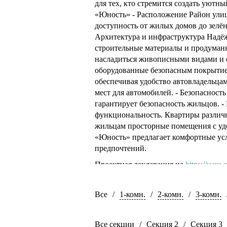
для тех, кто стремится создать уют
«Юность» - Расположение Район улиц
доступность от жилых домов до зелён
Архитектура и инфраструктура Надё
строительные материалы и продуман
насладиться живописными видами и е
оборудованные безопасным покрытие
обеспечивая удобство автовладельца
мест для автомобилей. - Безопаснос
гарантирует безопасность жильцов. 
функциональность. Квартиры различ
жильцам просторные помещения с уд
«Юность» предлагает комфортные усл
предпочтений.
Проектная декларация на
https://наш.
Специализированный застройщик -
Все
/
1-комн.
/
2-комн.
/
3-комн.
Все секции
/
Секция 2
/
Секция 3