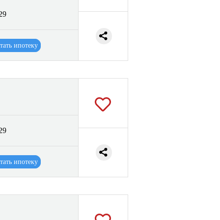
29
тать ипотеку
29
тать ипотеку