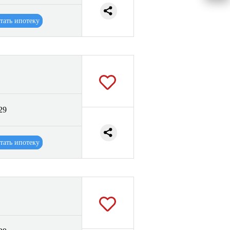
тать ипотеку
29
тать ипотеку