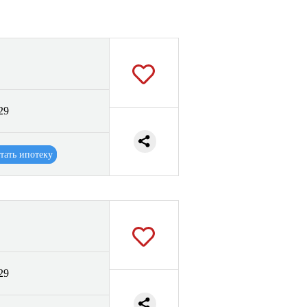
29
тать ипотеку
29