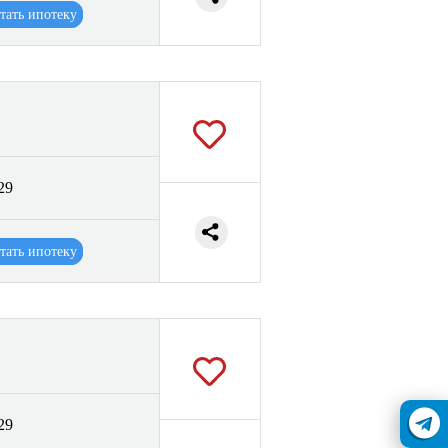
тать ипотеку
29
тать ипотеку
29