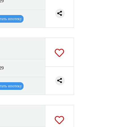
29
тать ипотеку
29
тать ипотеку