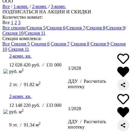
ООО
Все
/
1-комн.
/
2-комн.
/
3-комн.
ПОДПИСАТЬСЯ НА АКЦИИ И СКИДКИ
Количество комнат:
Все
1
2
3
Все секции
/
Секция 5
/
Секция 6
/
Секция 7
/
Секция 8
/
Секция 9
/
Секция 10
/
Секция 11
Секции комплекса:
Все
Секция 5
Секция 6
Секция 7
Секция 8
Секция 9
Секция
10
Секция 11
2-комн. кв.
12 028 420 руб. / 131 000
1/2028
2
руб. м
ДДУ /
Рассчитать
2
2 эт. / 91.82 м
ипотеку
2-комн. кв.
12 148 220 руб. / 133 000
1/2028
2
руб. м
ДДУ /
Рассчитать
2
9 эт. / 91.34 м
ипотеку