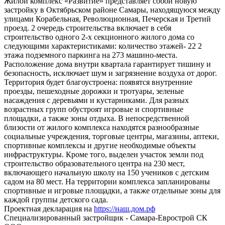
Жилой комплекс «Развитие» представляет собой новую
застройку в Октябрьском районе Самары, находящуюся между
улицами Корабельная, Революционная, Печерская и Третий
проезд. 2 очередь строительства включает в себя
строительство одного 2-х секционного жилого дома со
следующими характеристиками: количество этажей- 22 2
этажа подземного паркинга на 273 машино-места.
Расположение дома внутри квартала гарантирует тишину и
безопасность, исключает шум и загрязнение воздуха от дорог.
Территория будет благоустроена: появятся внутренние
проезды, пешеходные дорожки и тротуары, зеленые
насаждения с деревьями и кустарниками. Для разных
возрастных групп обустроят игровые и спортивные
площадки, а также зоны отдыха. В непосредственной
близости от жилого комплекса находятся разнообразные
социальные учреждения, торговые центры, магазины, аптеки,
спортивные комплексы и другие необходимые объекты
инфраструктуры. Кроме того, выделен участок земли под
строительство образовательного центра на 230 мест,
включающего начальную школу на 150 учеников с детским
садом на 80 мест. На территории комплекса запланированы
спортивные и игровые площадки, а также отдельные зоны для
каждой группы детского сада.
Проектная декларация на
https://наш.дом.рф
Специализированный застройщик - Самара-Еврострой СК