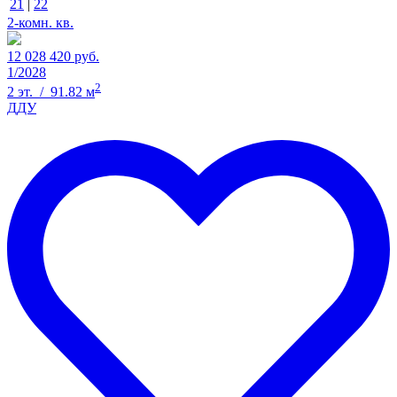
21
|
22
2-комн. кв.
12 028 420 руб.
1/2028
2
2 эт. / 91.82 м
ДДУ