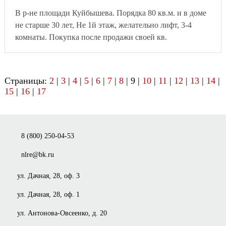
В р-не площади Куйбышева. Порядка 80 кв.м. и в доме
не старше 30 лет, Не 1й этаж, желательно лифт, 3-4
комнаты. Покупка после продажи своей кв.
Страницы:
2
|
3
|
4
|
5
|
6
|
7
|
8
| 9 |
10
|
11
|
12
|
13
|
14
|
15
|
16
|
17
8 (800) 250-04-53
nlre@bk.ru
ул. Дачная, 28, оф. 3
ул. Дачная, 28, оф. 1
ул. Антонова-Овсеенко, д. 20