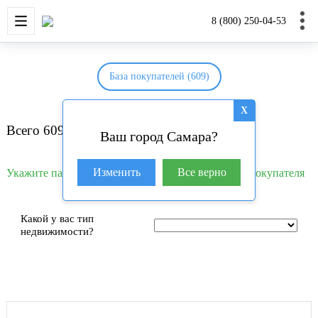
НОВОСТРОЙКИ
КВАРТИРЫ
ДОМА И УЧАС
8 (800) 250-04-53
База покупателей (609)
X
Всего 609 покупателей
Ваш город Самара?
Изменить
Все верно
Укажите параметры вашего объекта чтобы найти покупателя
Какой у вас тип
недвижимости?