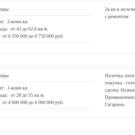
тиры
2к кв в желез
с ремонтом
ат:
2-комн.кв.
адь:
от 43 до 62.6 кв.м.
:
от 6 350 000 до 6 750 000 руб.
тиры
Наличка, иног
покупка - гот
ат:
1-комн.кв.
сделку. Нужна
адь:
от 28 до 55 кв.м.
Промышленном
:
от 4 000 000 до 6 000 000 руб.
Гагарина.