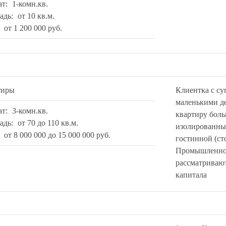
ат:
1-комн.кв.
адь:
от 10 кв.м.
:
от 1 200 000 руб.
тиры
Клиентка с су
маленькими д
ат:
3-комн.кв.
квартиру боль
адь:
от 70 до 110 кв.м.
изолированны
:
от 8 000 000 до 15 000 000 руб.
гостинной (ст
Промышленном
рассматриваю
капитала