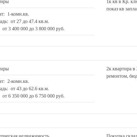
тиры
1к кв в Кр. к
показ кв запл
ат:
1-комн.кв.
адь:
от 27 до 47.4 кв.м.
:
от 3 400 000 до 3 800 000 руб.
тиры
2к квартира в
ремонтом, бюд
ат:
2-комн.кв.
адь:
от 43 до 62.6 кв.м.
:
от 6 350 000 до 6 750 000 руб.
ерческая недвижимость
Покупка скла