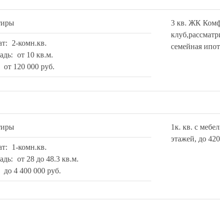
тиры
3 кв. ЖК Ком
клуб,рассматр
ат:
2-комн.кв.
семейная ипот
адь:
от 10 кв.м.
:
от 120 000 руб.
тиры
1к. кв. с мебе
этажей, до 42
ат:
1-комн.кв.
адь:
от 28 до 48.3 кв.м.
:
до 4 400 000 руб.