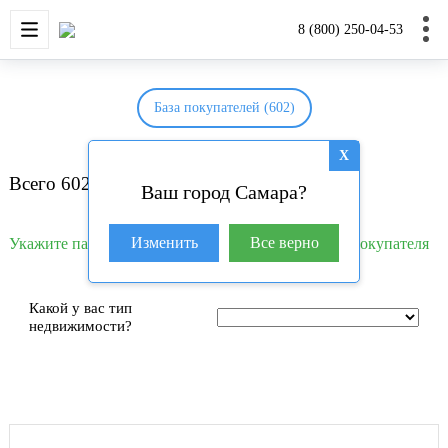
НОВОСТРОЙКИ
КВАРТИРЫ
ДОМА И УЧАС
8 (800) 250-04-53
База покупателей (602)
X
Всего 602 покупателя
Ваш город Самара?
Изменить
Все верно
Укажите параметры вашего объекта чтобы найти покупателя
Какой у вас тип
недвижимости?