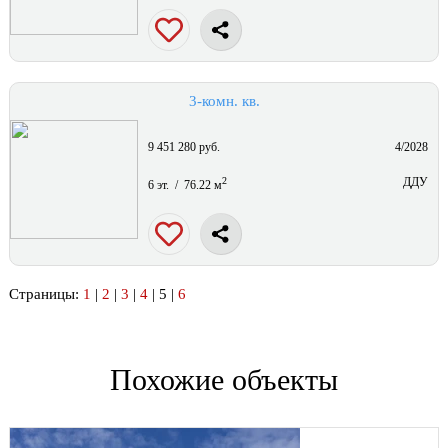
3-комн. кв.
9 451 280 руб.
4/2028
2
ДДУ
6 эт. / 76.22 м
Страницы:
1
|
2
|
3
|
4
| 5 |
6
Похожие объекты