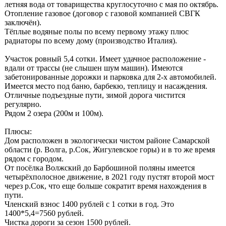
летняя вода от товарищества круглосуточно с мая по октябрь.
Отопление газовое (договор с газовой компанией СВГК
заключён).
Тёплые водяные полы по всему первому этажу плюс
радиаторы по всему дому (производство Италия).
Участок ровный 5,4 сотки. Имеет удачное расположение -
вдали от трассы (не слышен шум машин). Имеются
забетонированные дорожки и парковка для 2-х автомобилей.
Имеется место под баню, барбекю, теплицу и насаждения.
Отличные подъездные пути, зимой дорога чистится
регулярно.
Рядом 2 озера (200м и 100м).
Плюсы:
Дом расположен в экологически чистом районе Самарской
области (р. Волга, р.Сок, Жигулевское горы) и в то же время
рядом с городом.
От посёлка Волжский до Барбошиной поляны имеется
четырёхполосное движение, в 2021 году пустят второй мост
через р.Сок, что еще больше сократит время нахождения в
пути.
Членский взнос 1400 рублей с 1 сотки в год. Это
1400*5,4=7560 рублей.
Чистка дороги за сезон 1500 рублей.