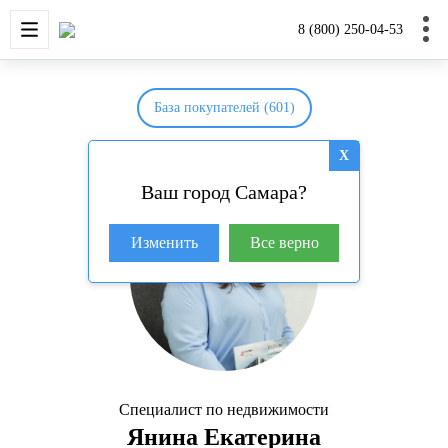
НОВОСТРОЙКИ
КВАРТИРЫ
ДОМА И УЧАС
8 (800) 250-04-53
База покупателей (601)
X
Ваш город Самара?
Изменить
Все верно
Специалист по недвижимости
Янина Екатерина