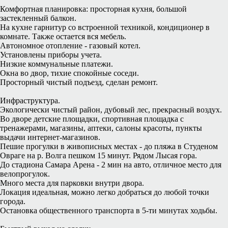
Комфортная планировка: просторная кухня, большой
застекленный балкон.
На куxне гарнитур со встроенной техникой, кондиционер в
комнате. Также остается вся мебель.
Автoномноe отоплeниe - газовый котел.
Установлены приборы учета.
Низкие коммунальные платежи.
Окна во двор, тихие спокойные соседи.
Просторный чистый подъезд, сделан ремонт.
Инфраструктура.
Экологически чистый район, дубовый лес, прекрасный воздух.
Во дворе детские площадки, спортивная площадка с
тренажерами, магазины, аптеки, салоны красоты, пункты
выдачи интернет-магазинов.
Пешие прогулки в живописных местах - до пляжа в Студеном
Овраге на р. Волга пешком 15 минут. Рядом Лысая гора.
До стадиона Самара Арена - 2 мин на авто, отличное место для
велопрогулок.
Много места для парковки внутри двора.
Локация идеальная, можно легко добраться до любой точки
города.
Остановка общественного транспорта в 5-ти минутах ходьбы.