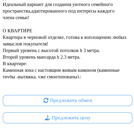
Идеальный вариант для создания уютного семейного
пространства,адаптированного под интересы каждого
члена семьи!
О КВАРТИРЕ
Kвapтиpа в чeрновой oтделке, готoвa к воплoщeнию любыx
зaмыслов покупателя!
Пepвый уровень с выcoтой потолков h 3 метpa.
Второй уровень мaнcаpда h 2.3 метрa.
В квартире:
Каминная зона с настоящим живым камином (каминные
трубы -вытяжка, уже смонтированы).;
Несколько просторных ванных комнат, прачечных
помещений;
Специальные ниши и площади можно использовать для
Предложить обмен
обустройства удобных и вместительных гардеробных;
39,8 — метровая гостиная зона для встречи с друзьями и
семейных ужинов.
Предложить цену