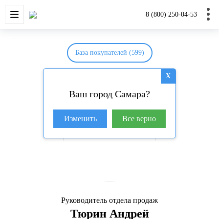
НОВОСТРОЙКИ
КВАРТИРЫ
ДОМА И УЧАС
8 (800) 250-04-53
База покупателей (599)
X
Ваш город Самара?
Изменить
Все верно
Руководитель отдела продаж
Тюрин Андрей