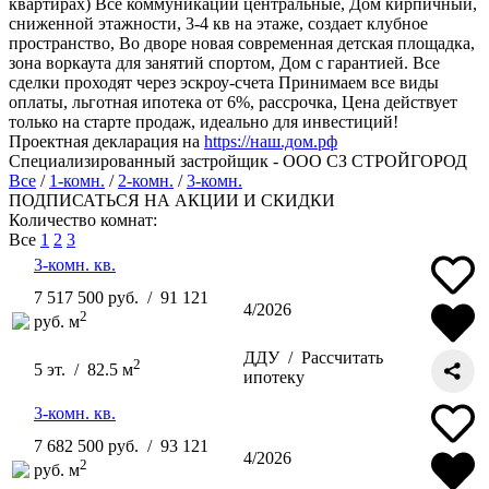
квартирах) Все коммуникации центральные, Дом кирпичный,
сниженной этажности, 3-4 кв на этаже, создает клубное
пространство, Во дворе новая современная детская площадка,
зона воркаута для занятий спортом, Дом с гарантией. Все
сделки проходят через эскроу-счета Принимаем все виды
оплаты, льготная ипотека от 6%, рассрочка, Цена действует
только на старте продаж, идеально для инвестиций!
Проектная декларация на
https://наш.дом.рф
Специализированный застройщик - ООО СЗ СТРОЙГОРОД
Все
/
1-комн.
/
2-комн.
/
3-комн.
ПОДПИСАТЬСЯ НА АКЦИИ И СКИДКИ
Количество комнат:
Все
1
2
3
3-комн. кв.
7 517 500 руб. / 91 121
4/2026
2
руб. м
ДДУ /
Рассчитать
2
5 эт. / 82.5 м
ипотеку
3-комн. кв.
7 682 500 руб. / 93 121
4/2026
2
руб. м