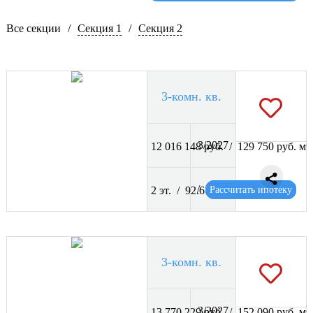
Все секции
/
Секция 1
/
Секция 2
3-комн. кв.
2
3/2027
12 016 148 руб. / 129 750 руб. м
2
/
Рассчитать ипотеку
2 эт. / 92.61 м
3-комн. кв.
2
3/2027
13 770 229 руб. / 152 090 руб. м