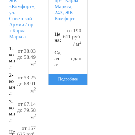
ЖК
пр-т Карла
«Комфорт»,
Маркса,
ул.
243, ЖК
Советской
Комфорт
Армии / пр-
т Карла
от 190
Це
Маркса
611 руб.
на:
2
/ м
1-
от 38.03
Сд
ко
до 58.49
ач
сдан
мн
2
м
а:
.:
2-
от 53.25
Подробнее
ко
до 68.91
мн
2
м
.:
3-
от 67.14
ко
до 79.58
мн
2
м
.:
от 157
Це
625 руб.