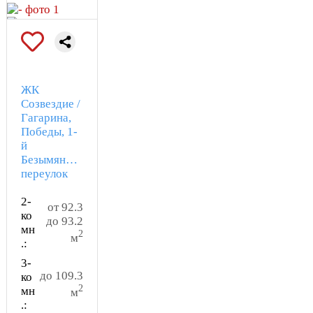
ЖК
Созвездие /
Гагарина,
Победы, 1-
й
Безымянный
переулок
2-
от 92.3
ко
до 93.2
мн
2
м
.:
3-
до 109.3
ко
2
мн
м
.: