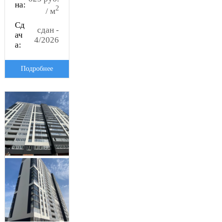
на:
2
/ м
Сд
сдан -
ач
4/2026
а:
Подробнее