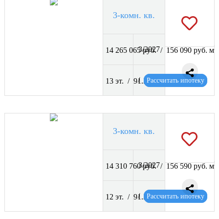
3-комн. кв.
2
3/2027
14 265 065 руб. / 156 090 руб. м
2
/
Рассчитать ипотеку
13 эт. / 91.39 м
3-комн. кв.
2
3/2027
14 310 760 руб. / 156 590 руб. м
2
/
Рассчитать ипотеку
12 эт. / 91.39 м