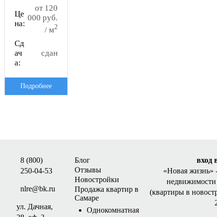
от 120
Це
000 руб.
на:
2
/ м
Сд
ач
сдан
а:
Подробнее
8 (800)
Блог
вход 
Отзывы
250-04-53
«Новая жизнь»
Новостройки
недвижимости 
nlre@bk.ru
Продажа квартир в
(квартиры в новост
Самаре
ул. Дачная,
Однокомнатная