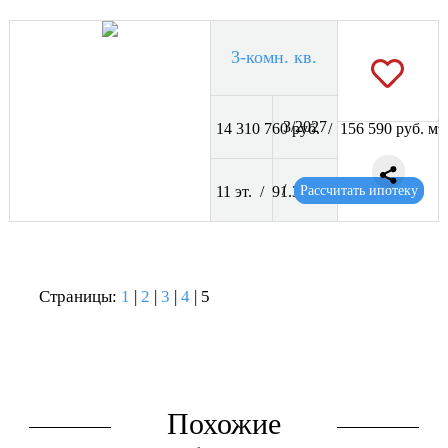
3-комн. кв.
2
3/2027
14 310 760 руб. / 156 590 руб. м
2
/
Рассчитать ипотеку
11 эт. / 91.39 м
Страницы:
1
|
2
|
3
|
4
| 5
Похожие