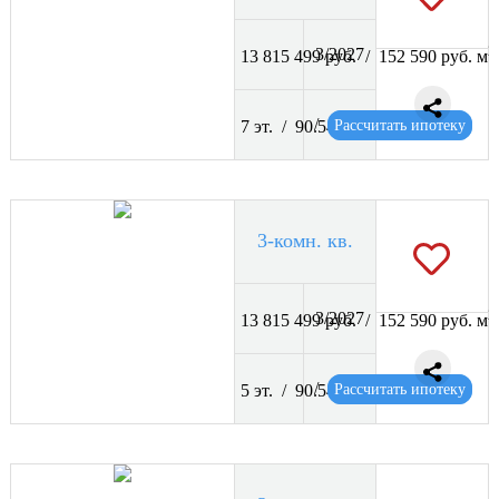
2
3/2027
13 815 499 руб. / 152 590 руб. м
2
/
Рассчитать ипотеку
7 эт. / 90.54 м
3-комн. кв.
2
3/2027
13 815 499 руб. / 152 590 руб. м
2
/
Рассчитать ипотеку
5 эт. / 90.54 м