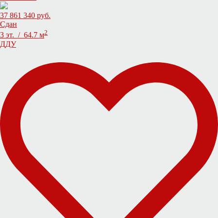
37 861 340 руб.
Сдан
2
3 эт. / 64.7 м
ДДУ