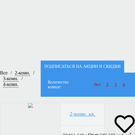
ПОДПИСАТЬСЯ НА АКЦИИ И СКИДКИ
Все
/
2-комн.
/
3-комн.
/
Количество
4-комн.
Все
2
3
4
комнат:
2-комн. кв.
2
Сдан