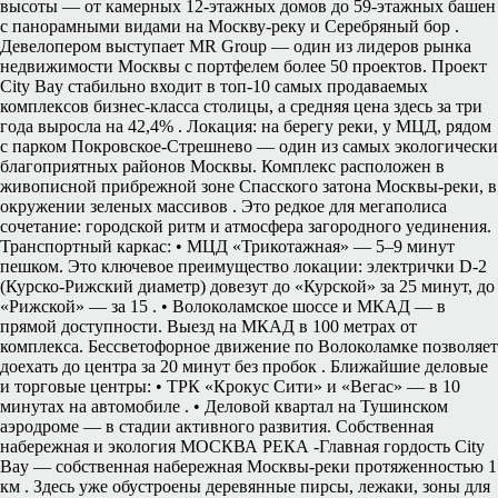
высоты — от камерных 12-этажных домов до 59-этажных башен
с панорамными видами на Москву-реку и Серебряный бор .
Девелопером выступает MR Group — один из лидеров рынка
недвижимости Москвы с портфелем более 50 проектов. Проект
City Bay стабильно входит в топ-10 самых продаваемых
комплексов бизнес-класса столицы, а средняя цена здесь за три
года выросла на 42,4% . Локация: на берегу реки, у МЦД, рядом
с парком Покровское-Стрешнево — один из самых экологически
благоприятных районов Москвы. Комплекс расположен в
живописной прибрежной зоне Спасского затона Москвы-реки, в
окружении зеленых массивов . Это редкое для мегаполиса
сочетание: городской ритм и атмосфера загородного уединения.
Транспортный каркас: • МЦД «Трикотажная» — 5–9 минут
пешком. Это ключевое преимущество локации: электрички D-2
(Курско-Рижский диаметр) довезут до «Курской» за 25 минут, до
«Рижской» — за 15 . • Волоколамское шоссе и МКАД — в
прямой доступности. Выезд на МКАД в 100 метрах от
комплекса. Бессветофорное движение по Волоколамке позволяет
доехать до центра за 20 минут без пробок . Ближайшие деловые
и торговые центры: • ТРК «Крокус Сити» и «Вегас» — в 10
минутах на автомобиле . • Деловой квартал на Тушинском
аэродроме — в стадии активного развития. Собственная
набережная и экология МОСКВА РЕКА -Главная гордость City
Bay — собственная набережная Москвы-реки протяженностью 1
км . Здесь уже обустроены деревянные пирсы, лежаки, зоны для