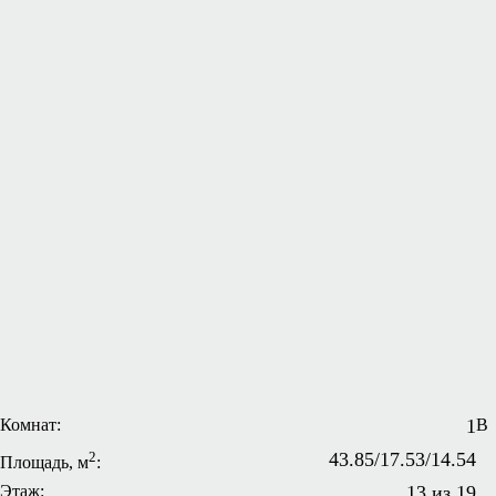
Комнат:
1
В
2
43.85/17.53/14.54
Площадь, м
:
Этаж:
13 из 19