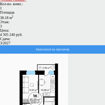
Кол-во. комн.:
1
Площадь
2
38.18 м
Этаж:
3
Цена:
4 505 240 руб.
Сдача:
3/2027
Записаться на просмотр