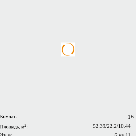
Комнат:
1
В
2
52.39/22.2/10.44
Площадь, м
:
Этаж:
6 из 11