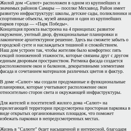
Жилой дом «Салют» расположен в одном из крупнейших и
значимых районов Самары — поселке Мехзавод. Район имеет
развитую инфраструктуру: школы, детские сады, поликлиники и
спортивные объекты, музей авиации и один из крупнейших
парков города — «Парк Победы».
Концепция проекта выстроена на 4 принципах: развитое
окружение, уютный двор, функциональные планировки и
лаконичное архитектурное решение. Здесь вы сможете забыть о
городской суете и наслаждаться тишиной и спокойствием.
Наш дом устроен так, чтобы жителям было комфортно: пять
секций пониженной этажности, которые связаны друг с другом
единым дворовым пространством. Ритмика фасада создается
расположением окон и балконов, декоративными элементами
фасада и сочетанием материалов различных цветов и фактур.
В доме «Салют» мы создали продуманные и функциональные
планировки, которые учитывают расположение окон
относительно сторон света и окружающей инфраструктуры.
Для жителей и посетителей жилого дома «Салют» на
прилегающей территории предусмотрена просторная парковка в
виде открытых организованных площадок, что поможет
избежать парковки в непредусмотренных местах.
Жизнь в "Салюте" будет насыщенной и интересной, благодаря