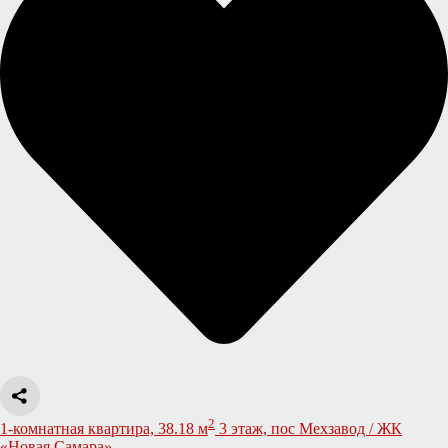
2
1-комнатная квартира, 38.18 м
3 этаж, пос Мехзавод / ЖК
«Новая Самара»