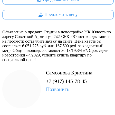
Стильные фасады: контрастные цветовые решения придают
дому современный вид и выделяют его среди соседних
зданий.
Предложить цену
Инфраструктура на месте: первые этажи занимают удобные
магазины, кафе и сервисные службы.
Объявление о продаже Студии в новостройке ЖК Юность по
Проектная декларация на
https://наш.дом.рф
адресу Советской Армии ул, 242 / ЖК «Юность» - для записи
Специализированный застройщик - ООО СЗ ГК
на просмотр оставляйте заявку на сайте. Цена квартиры
РАЗВИТИЕ 5
составляет 6 051 775 руб. или 167 500 руб. за квадратный
метр. Общая площадь составляет 36.13/19.3/4 м². Срок сдачи
новостройки - 4/2029, успейте купить квартиру по
специальной цене!
Самсонова Кристина
+7 (917) 145-78-45
Позвонить