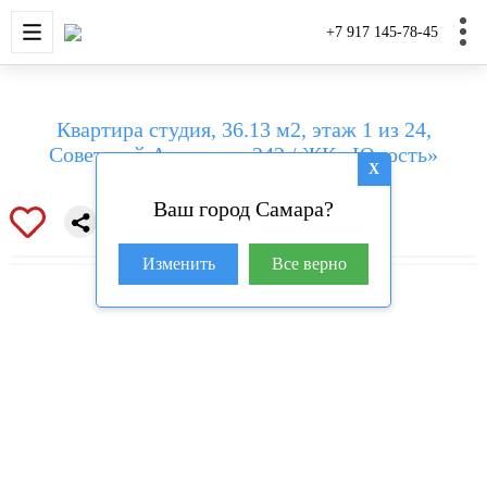
НОВОСТРОЙКИ
КВАРТИРЫ
ДОМА И УЧАС
+7 917 145-78-45
Квартира студия, 36.13 м2, этаж 1 из 24,
Советской Армии ул, 242 / ЖК «Юность»
X
Ваш город Самара?
Изменить
Все верно