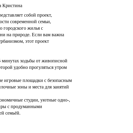
а Кристина
дставляет собой проект,
ости современной семьи,
о городского жилья с
ни на природе. Если вам важна
рбанизмом, этот проект
15 минутах ходьбы от живописной
оторой удобно прогуляться утром
ые игровые площадки с безопасным
лочные зоны и места для занятий
ономичные студии, уютные одно-,
тиры с продуманными
ей семьёй.
тва: надёжный монолитный каркас
 безопасность конструкции.
ые цветовые решения придают дому