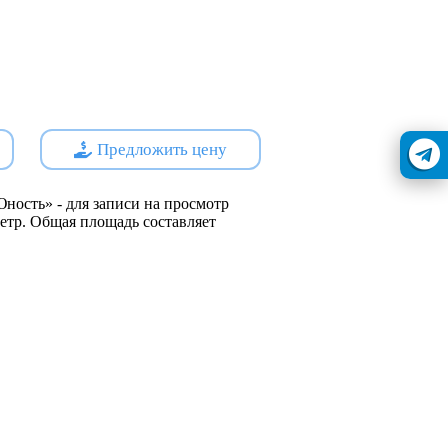
его среди соседних зданий.
рвые этажи занимают удобные
службы.
s://наш.дом.рф
ойщик - ООО СЗ ГК РАЗВИТИЕ 5
Предложить цену
ность» - для записи на просмотр
 метр. Общая площадь составляет