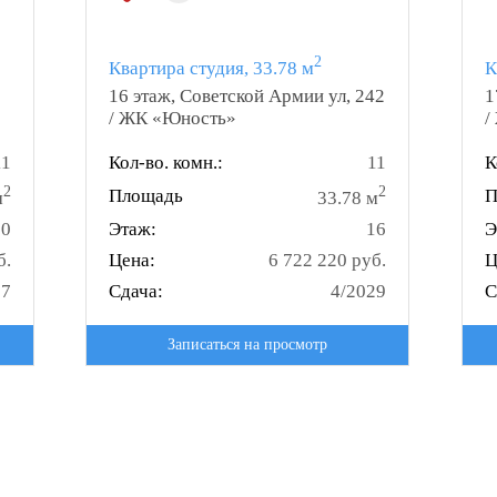
2
Квартира студия, 33.78 м
К
16 этаж, Советской Армии ул, 242
1
/ ЖК «Юность»
/
11
Кол-во. комн.:
11
К
2
2
Площадь
П
м
33.78 м
10
Этаж:
16
Э
б.
Цена:
6 722 220 руб.
Ц
27
Сдача:
4/2029
С
Записаться на просмотр