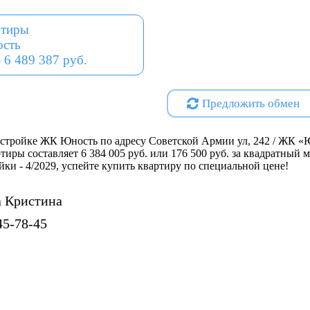
современный вид и выделяют 
ртиры
Инфраструктура на месте: пе
сть
магазины, кафе и сервисные 
 6 489 387 руб.
Проектная декларация на
http
Специализированный застр
Предложить обмен
стройке ЖК Юность по адресу Советской Армии ул, 242 / ЖК «Ю
ртиры составляет 6 384 005 руб. или 176 500 руб. за квадратный
ойки - 4/2029, успейте купить квартиру по специальной цене!
 Кристина
45-78-45