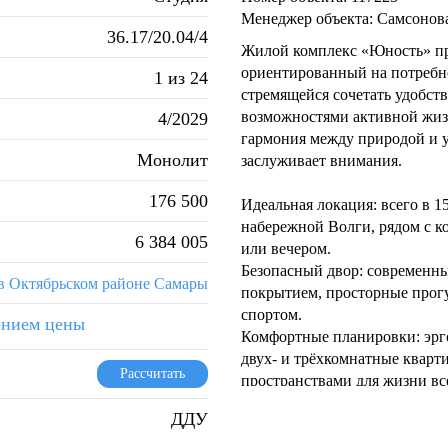
Менеджер объекта: Самсонов
36.17/20.04/4
Жилой комплекс «Юность» пре
ориентированный на потребн
1 из 24
стремящейся сочетать удобств
возможностями активной жиз
4/2029
гармония между природой и у
Монолит
заслуживает внимания.
176 500
Идеальная локация: всего в 
набережной Волги, рядом с к
6 384 005
или вечером.
Безопасный двор: современн
в Октябрьском районе Самары
покрытием, просторные прогу
спортом.
ением цены
Комфортные планировки: эрг
двух- и трёхкомнатные квар
Рассчитать
пространствами для жизни вс
Высокое качество строительс
ДДУ
обеспечивает долговечность и
Стильные фасады: контрастн