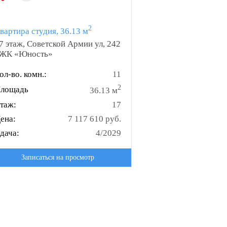
2
вартира студия, 36.13 м
7 этаж, Советской Армии ул, 242
 ЖК «Юность»
ол-во. комн.:
11
2
лощадь
36.13 м
таж:
17
ена:
7 117 610 руб.
дача:
4/2029
Записаться на просмотр