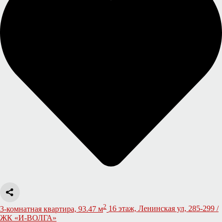
2
3-комнатная квартира, 93.47 м
16 этаж, Ленинская ул, 285-299 /
ЖК «И-ВОЛГА»