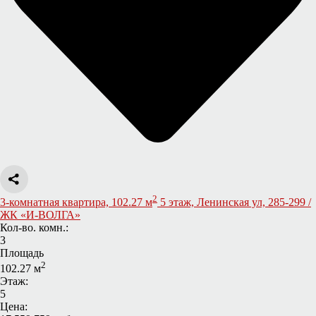
2
3-комнатная квартира, 102.27 м
5 этаж, Ленинская ул, 285-299 /
ЖК «И-ВОЛГА»
Кол-во. комн.:
3
Площадь
2
102.27 м
Этаж:
5
Цена: