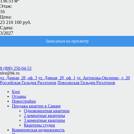
136.53 м
Этаж:
16
Цена:
23 210 100 руб.
Сдача:
3/2027
Записаться на просмотр
8 (800) 250-04-53
nlre@bk.ru
ул. Дачная, 28, оф. 3
ул. Дачная, 28, оф. 1
ул. Антонова-Овсеенко, д. 20
Российская Гильдия Риэлторов
Поволжская Гильдия Риэлторов
Блог
Отзывы
Новостройки
Продажа квартир в Самаре
Однокомнатная квартира
2 комнатные квартиры
3 комнатные квартиры
Квартиры студии
Коммерческая недвижимость