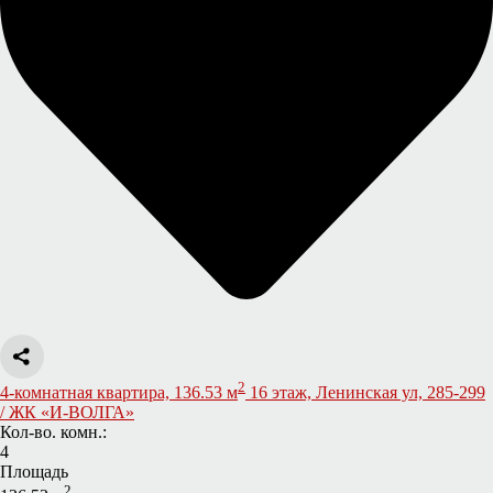
2
4-комнатная квартира, 136.53 м
16 этаж, Ленинская ул, 285-299
/ ЖК «И-ВОЛГА»
Кол-во. комн.:
4
Площадь
2