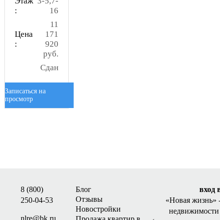
Этаж
3-5,7-
:
16
11
Цена
171
:
920
руб.
Сдан
Записаться на
просмотр
8 (800)
Блог
вход 
Отзывы
250-04-53
«Новая жизнь»
Новостройки
недвижимости 
nlre@bk.ru
Продажа квартир в