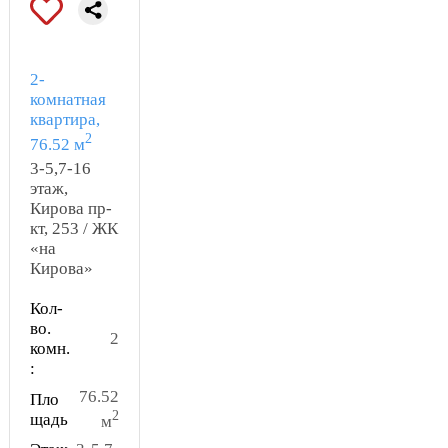
2-
комнатная
квартира,
2
76.52 м
3-5,7-16
этаж,
Кирова пр-
кт, 253 / ЖК
«на
Кирова»
Кол-
во.
2
комн.
:
76.52
Пло
2
щадь
м