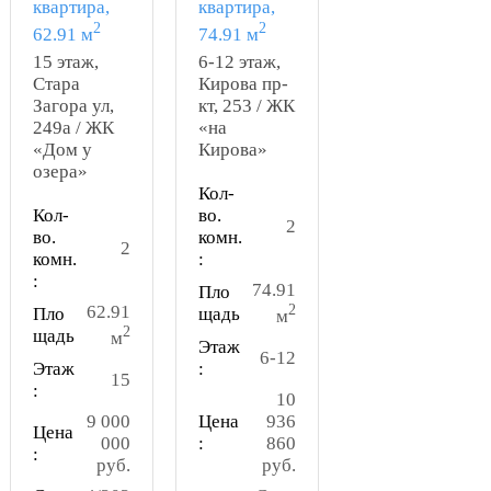
квартира,
квартира,
2
2
62.91 м
74.91 м
15 этаж,
6-12 этаж,
Стара
Кирова пр-
Загора ул,
кт, 253 / ЖК
249а / ЖК
«на
«Дом у
Кирова»
озера»
Кол-
Кол-
во.
2
во.
комн.
2
комн.
:
:
74.91
Пло
62.91
2
Пло
щадь
м
2
щадь
м
Этаж
6-12
Этаж
:
15
:
10
9 000
Цена
936
Цена
000
:
860
:
руб.
руб.