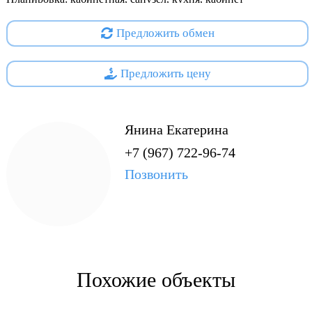
руководителя.
Предложить обмен
Ремонт в помещении: Частично косметический. Требуется
ремонт.
Предложить цену
Развитая инфраструктура, близость остановок
автотранспорта. Хорошая транспортная развязка.
Янина Екатерина
Возможное использование: любой вид деятельности.
+7 (967) 722-96-74
Позвонить
Похожие объекты