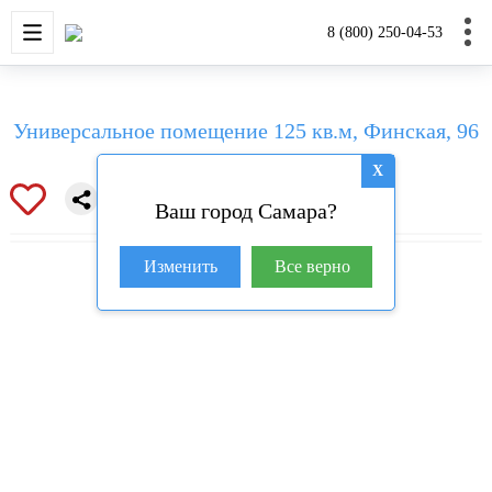
НОВОСТРОЙКИ
КВАРТИРЫ
ДОМА И УЧАС
8 (800) 250-04-53
Универсальное помещение 125 кв.м, Финская, 96
X
Ваш город Самара?
Изменить
Все верно