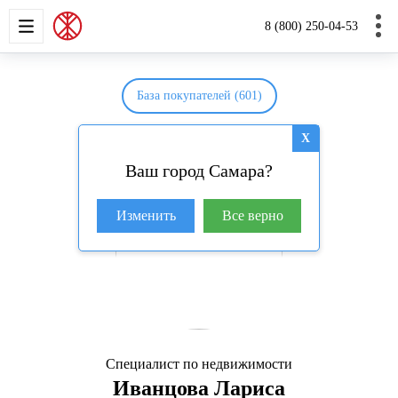
НОВОСТРОЙКИ
КВАРТИРЫ
ДОМА И УЧАС
8 (800) 250-04-53
База покупателей (601)
X
Ваш город Самара?
Изменить
Все верно
Специалист по недвижимости
Иванцова Лариса